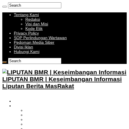
Tentang Kami
Redaksi
Visi dan Misi
Kode Etik
Privacy Policy
SOP Perlindungan Wartawan
Pedoman Media Siber
Divisi Iklan
Hubungi Kami
LIPUTAN BMR | Keseimbangan Informasi
Liputan Berita MasRakat
HOME
BOLMONG RAYA
LIPUTAN KOTAMOBAGU
LIPUTAN BOLMONG
LIPUTAN BOLMUT
LIPUTAN BOLSEL
LIPUTAN BOLTIM