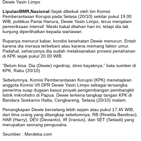
Dewie Yasin Limpo
LiputanBMR,Nasional
-Sejak dibekuk oleh tim Komisi
Pemberantasan Korupsi pada Selasa (20/10) sekitar pukul 19.00
WIB, politikus Partai Hanura, Dewie Yasin Limpo, terus menjalani
pemeriksaan intensif. Meski bakal ditahan hari ini, tetapi dia tak
kunjung diperlihatkan kepada wartawan.
Rupanya menurut kabar, kondisi kesehatan Dewie menurun. Entah
karena dia merasa terbebani atau karena memang faktor umur.
Padahal, seharusnya dia sudah melaksanakan prosesi penahanan
di KPK sejak pukul 20.00 WIB.
“Belum bisa. Dia (Dewie) ngedrop, stres kayaknya,” kata sumber di
KPK, Rabu (20/10).
Sebelumnya, Komisi Pemberantasan Korupsi (KPK) menetapkan
anggota Komisi VII DPR Dewie Yasin Limpo sebagai tersangka
penerima suap dugaan kasus proyek pengembangan pembangkit
listrik mikrohidro di Papua. Dewie terkena tangkap tangan KPK di
Bandara Soekarno Hatta, Cengkareng, Selasa (20/10) malam.
Penangkapan Dewie berselang lebih sejam atau pukul 17.45 WIB,
dari lima orang yang ditangkap sebelumnya, RB (Rinelda Bandoso),
HAR (Harry), DEV (Devianto), IR (Iranius), dan SET (Setiadi) yang
merupakan seorang pengusaha.
Seumber : Merdeka.com