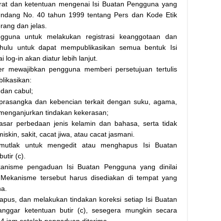
rat dan ketentuan mengenai Isi Buatan Pengguna yang
ndang No. 40 tahun 1999 tentang Pers dan Kode Etik
erang dan jelas.
ngguna untuk melakukan registrasi keanggotaan dan
ahulu untuk dapat mempublikasikan semua bentuk Isi
og-in akan diatur lebih lanjut.
ber mewajibkan pengguna memberi persetujuan tertulis
likasikan:
 dan cabul;
rasangka dan kebencian terkait dengan suku, agama,
 menganjurkan tindakan kekerasan;
dasar perbedaan jenis kelamin dan bahasa, serta tidak
kin, sakit, cacat jiwa, atau cacat jasmani.
mutlak untuk mengedit atau menghapus Isi Buatan
tir (c).
anisme pengaduan Isi Buatan Pengguna yang dinilai
. Mekanisme tersebut harus disediakan di tempat yang
a.
pus, dan melakukan tindakan koreksi setiap Isi Buatan
nggar ketentuan butir (c), sesegera mungkin secara