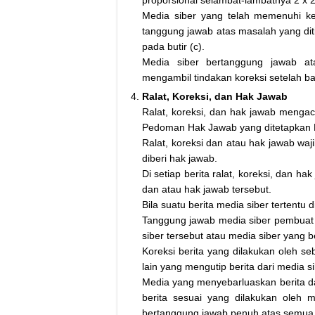
proporsional selambat-lambatnya 2 x 
Media siber yang telah memenuhi kete
tanggung jawab atas masalah yang dit
pada butir (c).
Media siber bertanggung jawab at
mengambil tindakan koreksi setelah ba
Ralat, Koreksi, dan Hak Jawab
Ralat, koreksi, dan hak jawab mengac
Pedoman Hak Jawab yang ditetapkan 
Ralat, koreksi dan atau hak jawab waji
diberi hak jawab.
Di setiap berita ralat, koreksi, dan h
dan atau hak jawab tersebut.
Bila suatu berita media siber tertentu 
Tanggung jawab media siber pembuat be
siber tersebut atau media siber yang b
Koreksi berita yang dilakukan oleh se
lain yang mengutip berita dari media si
Media yang menyebarluaskan berita da
berita sesuai yang dilakukan oleh m
bertanggung jawab penuh atas semua ak