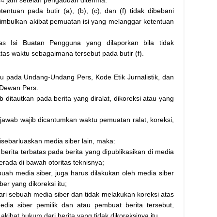
24 jam setelah pengaduan diterima.
ntuan pada butir (a), (b), (c), dan (f) tidak dibebani
imbulkan akibat pemuatan isi yang melanggar ketentuan
as Isi Buatan Pengguna yang dilaporkan bila tidak
tas waktu sebagaimana tersebut pada butir (f).
u pada Undang-Undang Pers, Kode Etik Jurnalistik, dan
Dewan Pers.
b ditautkan pada berita yang diralat, dikoreksi atau yang
ak jawab wajib dicantumkan waktu pemuatan ralat, koreksi,
disebarluaskan media siber lain, maka:
rita terbatas pada berita yang dipublikasikan di media
erada di bawah otoritas teknisnya;
buah media siber, juga harus dilakukan oleh media siber
ber yang dikoreksi itu;
ri sebuah media siber dan tidak melakukan koreksi atas
edia siber pemilik dan atau pembuat berita tersebut,
ibat hukum dari berita yang tidak dikoreksinya itu.