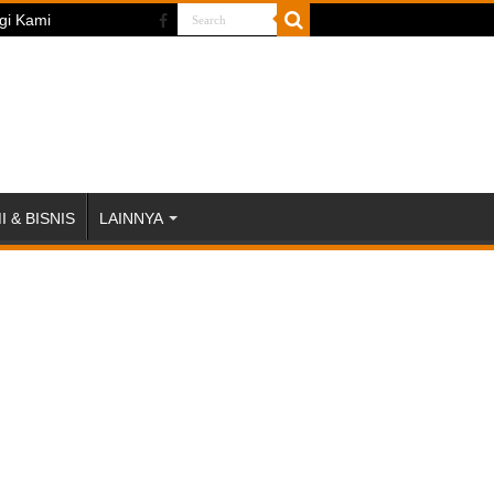
gi Kami
 & BISNIS
LAINNYA