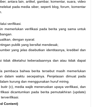
er, antara lain, artikel, gambar, komentar, suara, video
lekat pada media siber, seperti blog, forum, komentar
n.
lui verifikasi.
ain memerlukan verifikasi pada berita yang sama untuk
mbangan.
cualikan, dengan syarat:
ingan publik yang bersifat mendesak;
mber yang jelas disebutkan identitasnya, kredibel dan
si tidak diketahui keberadaannya dan atau tidak dapat
da pembaca bahwa berita tersebut masih memerlukan
yakan dalam waktu secepatnya. Penjelasan dimuat pada
i dalam kurung dan menggunakan huruf miring.
utir (c), media wajib meneruskan upaya verifikasi, dan
verifikasi dicantumkan pada berita pemutakhiran (update)
erverifikasi.
ed Content)