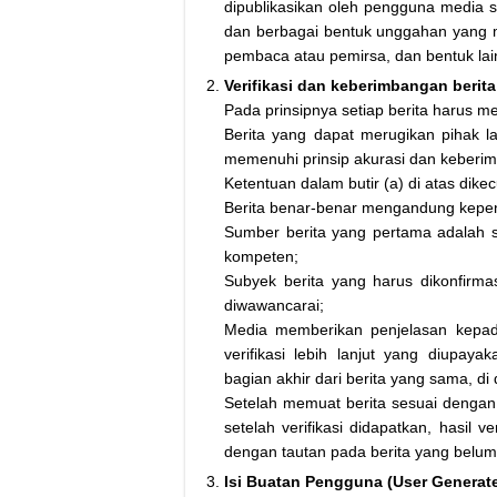
dipublikasikan oleh pengguna media sib
dan berbagai bentuk unggahan yang me
pembaca atau pemirsa, dan bentuk lai
Verifikasi dan keberimbangan berita
Pada prinsipnya setiap berita harus mela
Berita yang dapat merugikan pihak l
memenuhi prinsip akurasi dan keberi
Ketentuan dalam butir (a) di atas dike
Berita benar-benar mengandung kepent
Sumber berita yang pertama adalah su
kompeten;
Subyek berita yang harus dikonfirma
diwawancarai;
Media memberikan penjelasan kepa
verifikasi lebih lanjut yang diupa
bagian akhir dari berita yang sama, d
Setelah memuat berita sesuai dengan b
setelah verifikasi didapatkan, hasil 
dengan tautan pada berita yang belum t
Isi Buatan Pengguna (User Generat