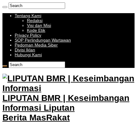
Tentang Kami
Redaksi
Visi dan Misi
Kode Etik
Privacy Policy
SOP Perlindungan Wartawan
Pedoman Media Siber
Divisi Iklan
Hubungi Kami
LIPUTAN BMR | Keseimbangan
Informasi Liputan
Berita MasRakat