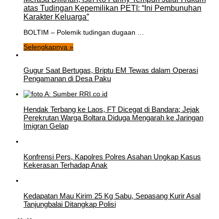
atas Tudingan Kepemilikan PETI: “Ini Pembunuhan
Karakter Keluarga”
BOLTIM – Polemik tudingan dugaan …
Selengkapnya »
Gugur Saat Bertugas, Briptu EM Tewas dalam Operasi
Pengamanan di Desa Paku
Hendak Terbang ke Laos, FT Dicegat di Bandara; Jejak
Perekrutan Warga Boltara Diduga Mengarah ke Jaringan
Imigran Gelap
Konfrensi Pers, Kapolres Polres Asahan Ungkap Kasus
Kekerasan Terhadap Anak
Kedapatan Mau Kirim 25 Kg Sabu, Sepasang Kurir Asal
Tanjungbalai Ditangkap Polisi