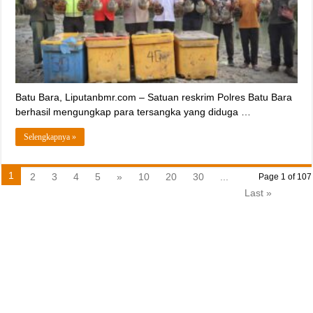
‎Batu Bara, Liputanbmr.com – Satuan reskrim Polres Batu Bara
berhasil mengungkap para tersangka yang diduga …
Selengkapnya »
1
2
3
4
5
»
10
20
30
...
Page 1 of 107
Last »