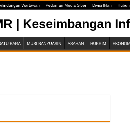
rlindungan Wartawan
Pedoman Media Siber
Divisi Iklan
Hubun
BATU BARA
MUSI BANYUASIN
ASAHAN
HUKRIM
EKONOMI