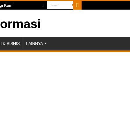
gi Kami
 & BISNIS
LAINNYA