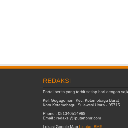
REDAKSI
Portal berita yang terbit setiap hari dengan s
Kel. Gogagoman, Kec. Kotamobagu Barat
Kota Kotamobagu, Sulawesi Utara - 95715
Phone : 081340514969
Email : redaksi@liputanbmr.com
Lokasi Google Map
Liputan BMR