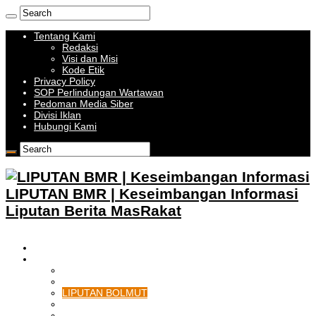
Tentang Kami
Redaksi
Visi dan Misi
Kode Etik
Privacy Policy
SOP Perlindungan Wartawan
Pedoman Media Siber
Divisi Iklan
Hubungi Kami
LIPUTAN BMR | Keseimbangan Informasi
Liputan Berita MasRakat
HOME
BOLMONG RAYA
LIPUTAN KOTAMOBAGU
LIPUTAN BOLMONG
LIPUTAN BOLMUT
LIPUTAN BOLSEL
LIPUTAN BOLTIM