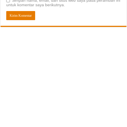
Simpan nama, email, dan situs web saya pada peramban ini
untuk komentar saya berikutnya.