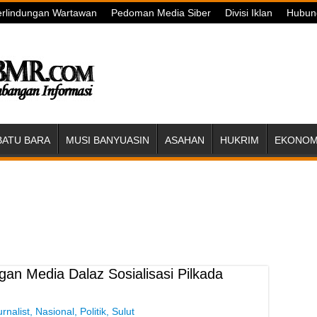
rlindungan Wartawan
Pedoman Media Siber
Divisi Iklan
Hubun
BATU BARA
MUSI BANYUASIN
ASAHAN
HUKRIM
EKONOMI
n Media Dalaz Sosialisasi Pilkada
rnalist
,
Nasional
,
Politik
,
Sulut