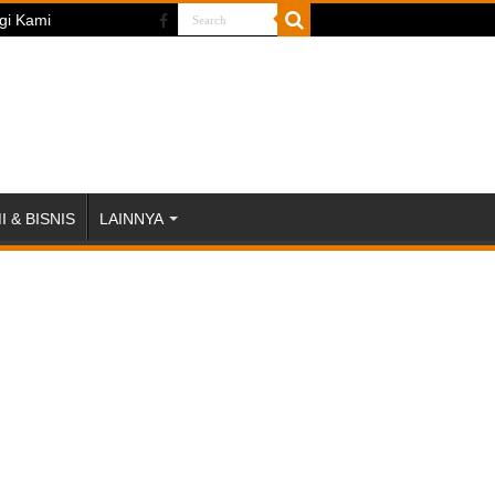
gi Kami
 & BISNIS
LAINNYA