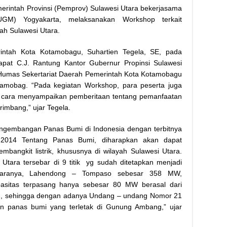
erintah Provinsi (Pemprov) Sulawesi Utara bekerjasama
GM) Yogyakarta, melaksanakan Workshop terkait
ah Sulawesi Utara.
ntah Kota Kotamobagu, Suhartien Tegela, SE, pada
apat C.J. Rantung Kantor Gubernur Propinsi Sulawesi
an Humas Sekertariat Daerah Pemerintah Kota Kotamobagu
amobag. “Pada kegiatan Workshop, para peserta juga
a cara menyampaikan pemberitaan tentang pemanfaatan
imbang,” ujar Tegela.
pengembangan Panas Bumi di Indonesia dengan terbitnya
014 Tentang Panas Bumi, diharapkan akan dapat
angkit listrik, khususnya di wilayah Sulawesi Utara.
 Utara tersebar di 9 titik yg sudah ditetapkan menjadi
ntaranya, Lahendong – Tompaso sebesar 358 MW,
sitas terpasang hanya sebesar 80 MW berasal dari
g, sehingga dengan adanya Undang – undang Nomor 21
 panas bumi yang terletak di Gunung Ambang,” ujar