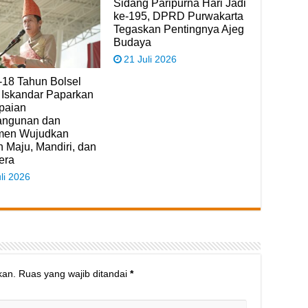
Sidang Paripurna Hari Jadi
ke-195, DPRD Purwakarta
Tegaskan Pentingnya Ajeg
Budaya
21 Juli 2026
-18 Tahun Bolsel
 Iskandar Paparkan
paian
ngunan dan
men Wujudkan
 Maju, Mandiri, dan
era
li 2026
kan.
Ruas yang wajib ditandai
*