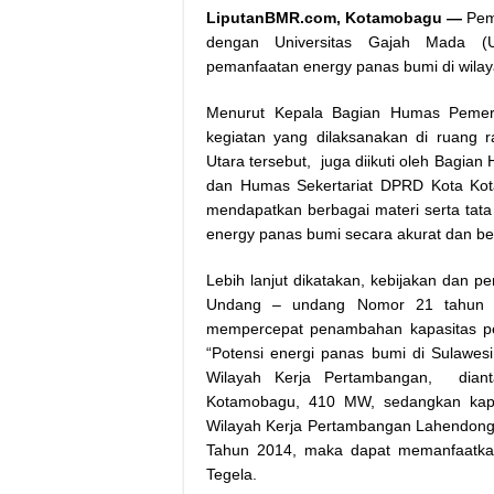
LiputanBMR.com, Kotamobagu —
Pem
dengan Universitas Gajah Mada (U
pemanfaatan energy panas bumi di wilay
Menurut Kepala Bagian Humas Pemeri
kegiatan yang dilaksanakan di ruang r
Utara tersebut, juga diikuti oleh Bagi
dan Humas Sekertariat DPRD Kota Kot
mendapatkan berbagai materi serta tat
energy panas bumi secara akurat dan ber
Lebih lanjut dikatakan, kebijakan dan 
Undang – undang Nomor 21 tahun 2
mempercepat penambahan kapasitas pemb
“Potensi energi panas bumi di Sulawesi
Wilayah Kerja Pertambangan, dia
Kotamobagu, 410 MW, sedangkan kapa
Wilayah Kerja Pertambangan Lahendon
Tahun 2014, maka dapat memanfaatkan
Tegela.