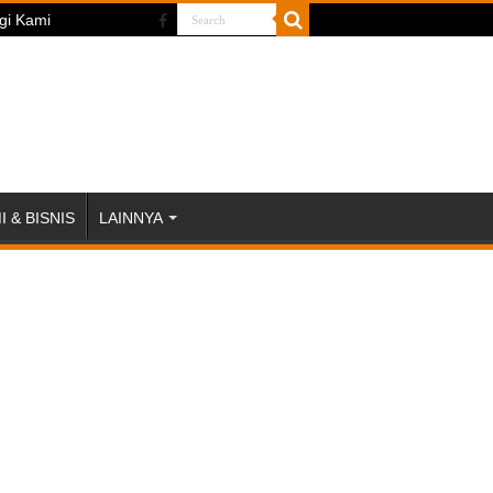
gi Kami
 & BISNIS
LAINNYA