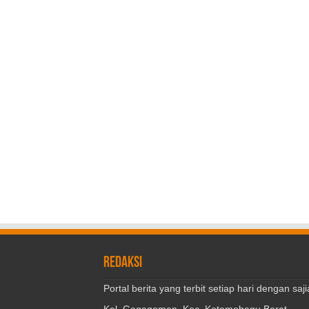
REDAKSI
Portal berita yang terbit setiap hari dengan s
Kel. Gogagoman, Kec. Kotamobagu Barat