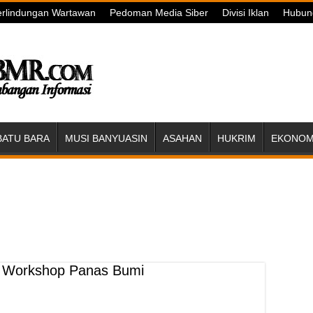
rlindungan Wartawan
Pedoman Media Siber
Divisi Iklan
Hubun
BATU BARA
MUSI BANYUASIN
ASAHAN
HUKRIM
EKONOMI
 Workshop Panas Bumi