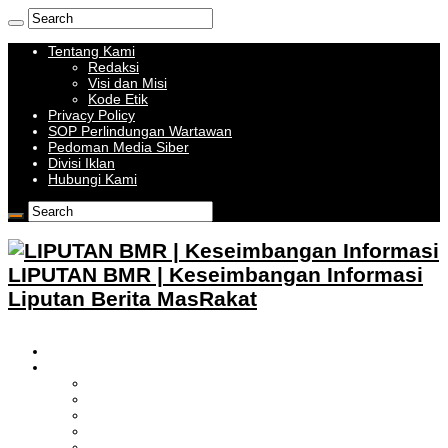
Tentang Kami
Redaksi
Visi dan Misi
Kode Etik
Privacy Policy
SOP Perlindungan Wartawan
Pedoman Media Siber
Divisi Iklan
Hubungi Kami
LIPUTAN BMR | Keseimbangan Informasi
Liputan Berita MasRakat
HOME
BOLMONG RAYA
LIPUTAN KOTAMOBAGU
LIPUTAN BOLMONG
LIPUTAN BOLMUT
LIPUTAN BOLSEL
LIPUTAN BOLTIM