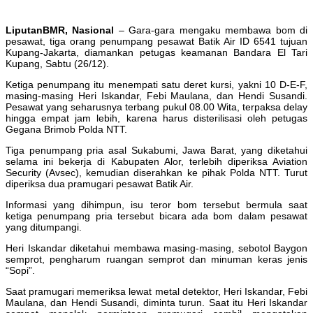
LiputanBMR, Nasional
– Gara-gara mengaku membawa bom di
pesawat, tiga orang penumpang pesawat Batik Air ID 6541 tujuan
Kupang-Jakarta, diamankan petugas keamanan Bandara El Tari
Kupang, Sabtu (26/12).
Ketiga penumpang itu menempati satu deret kursi, yakni 10 D-E-F,
masing-masing Heri Iskandar, Febi Maulana, dan Hendi Susandi.
Pesawat yang seharusnya terbang pukul 08.00 Wita, terpaksa delay
hingga empat jam lebih, karena harus disterilisasi oleh petugas
Gegana Brimob Polda NTT.
Tiga penumpang pria asal Sukabumi, Jawa Barat, yang diketahui
selama ini bekerja di Kabupaten Alor, terlebih diperiksa Aviation
Security (Avsec), kemudian diserahkan ke pihak Polda NTT. Turut
diperiksa dua pramugari pesawat Batik Air.
Informasi yang dihimpun, isu teror bom tersebut bermula saat
ketiga penumpang pria tersebut bicara ada bom dalam pesawat
yang ditumpangi.
Heri Iskandar diketahui membawa masing-masing, sebotol Baygon
semprot, pengharum ruangan semprot dan minuman keras jenis
“Sopi”.
Saat pramugari memeriksa lewat metal detektor, Heri Iskandar, Febi
Maulana, dan Hendi Susandi, diminta turun. Saat itu Heri Iskandar