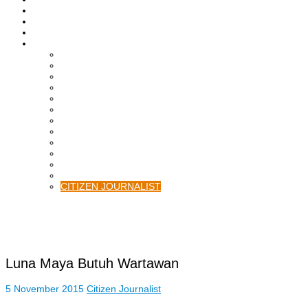
ASAHAN
HUKRIM
EKONOMI & BISNIS
LAINNYA
ADVERTORIAL
TEKNOLOGI
DPRD
SULUT
POLITIK
SPORTS
NASIONAL
INTERNASIONAL
PENDIDIKAN
KESEHATAN
HIBURAN
OPINI
CITIZEN JOURNALIST
Luna Maya Butuh Wartawan
5 November 2015
Citizen Journalist