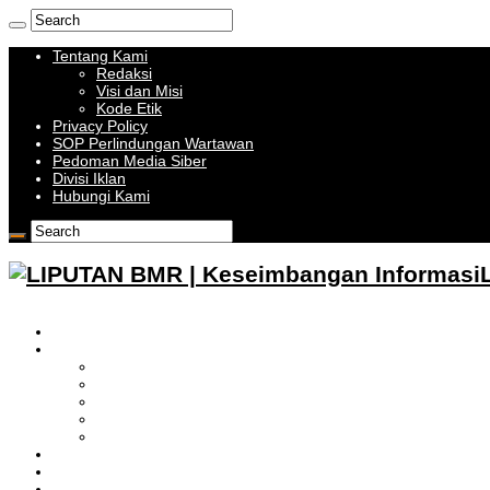
Tentang Kami
Redaksi
Visi dan Misi
Kode Etik
Privacy Policy
SOP Perlindungan Wartawan
Pedoman Media Siber
Divisi Iklan
Hubungi Kami
HOME
BOLMONG RAYA
LIPUTAN KOTAMOBAGU
LIPUTAN BOLMONG
LIPUTAN BOLMUT
LIPUTAN BOLSEL
LIPUTAN BOLTIM
BATAM
BATU BARA
MUSI BANYUASIN