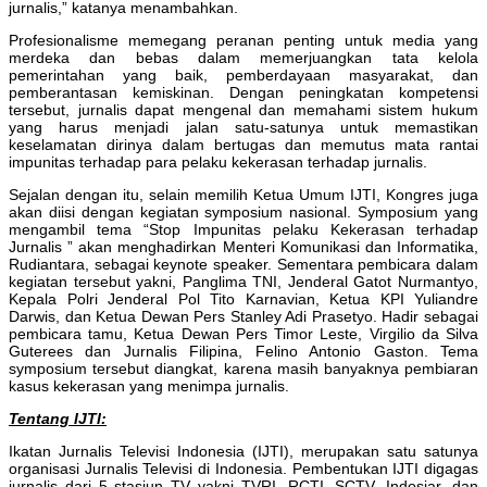
jurnalis,” katanya menambahkan.
Profesionalisme memegang peranan penting untuk media yang
merdeka dan bebas dalam memerjuangkan tata kelola
pemerintahan yang baik, pemberdayaan masyarakat, dan
pemberantasan kemiskinan. Dengan peningkatan kompetensi
tersebut, jurnalis dapat mengenal dan memahami sistem hukum
yang harus menjadi jalan satu-satunya untuk memastikan
keselamatan dirinya dalam bertugas dan memutus mata rantai
impunitas terhadap para pelaku kekerasan terhadap jurnalis.
Sejalan dengan itu, selain memilih Ketua Umum IJTI, Kongres juga
akan diisi dengan kegiatan symposium nasional. Symposium yang
mengambil tema “Stop Impunitas pelaku Kekerasan terhadap
Jurnalis ” akan menghadirkan Menteri Komunikasi dan Informatika,
Rudiantara, sebagai keynote speaker. Sementara pembicara dalam
kegiatan tersebut yakni, Panglima TNI, Jenderal Gatot Nurmantyo,
Kepala Polri Jenderal Pol Tito Karnavian, Ketua KPI Yuliandre
Darwis, dan Ketua Dewan Pers Stanley Adi Prasetyo. Hadir sebagai
pembicara tamu, Ketua Dewan Pers Timor Leste, Virgilio da Silva
Guterees dan Jurnalis Filipina, Felino Antonio Gaston. Tema
symposium tersebut diangkat, karena masih banyaknya pembiaran
kasus kekerasan yang menimpa jurnalis.
Tentang IJTI:
Ikatan Jurnalis Televisi Indonesia (IJTI), merupakan satu satunya
organisasi Jurnalis Televisi di Indonesia. Pembentukan IJTI digagas
jurnalis dari 5 stasiun TV yakni TVRI, RCTI, SCTV, Indosiar, dan