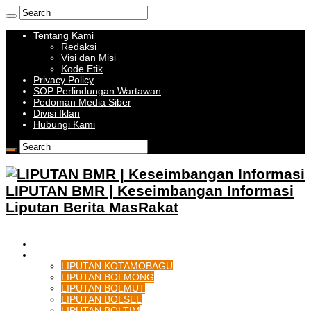
Tentang Kami
Redaksi
Visi dan Misi
Kode Etik
Privacy Policy
SOP Perlindungan Wartawan
Pedoman Media Siber
Divisi Iklan
Hubungi Kami
LIPUTAN BMR | Keseimbangan Informasi
Liputan Berita MasRakat
HOME
BOLMONG RAYA
LIPUTAN KOTAMOBAGU
LIPUTAN BOLMONG
LIPUTAN BOLMUT
LIPUTAN BOLSEL
LIPUTAN BOLTIM