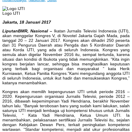
Logo IJTI
Jakarta, 18 Januari 2017
LiputanBMR, Nasional –
Ikatan Jurnalis Televisi Indonesia (IJTI),
akan menggelar Kongres V, di Novotel Jakarta Gajah Mada, pada
tanggal 20 – 22 Januari 2017. Kongres akan dihadiri 250 peserta
dari 31 Pengurus Daerah atau Pengda dan 5 Kordinator Daerah
atau Korda IJTI, yang ada di seluruh Indonesia. Kongres yang
semula akan digelar November 2016 itu, sempat tertunda, karena
situasi dan kondisi di Ibukota yang tidak memungkinkan. “Kita ingin
kongres berjalan lancar, sehingga bisa menghasilkan keputusan
yang terbaik bagi organisasi dan masyarakat ” kata Herik
Kurniawan, Ketua Panitia Kongres.”Kami mengundang anggota IJTI
di seluruh Indonesia, untuk ikut hadir dan mensukseskan Kongres,”
katanya menambahkan.
Kongres akan memilih kepengurusan IJTI untuk periode 2016 –
2020. Kepengurusan organisasi Jurnalis Televisi, periode 2012 –
2016, dibawah kepemimpinan Yadi Hendriana, berakhir November
tahun lalu. “Banyak terobosan baru yang sudah kami lakukan, salah
satunya IJTI menjadi lembaga uji kompetensi khusus untuk Jurnalis
Televisi, “ Kata Yadi Hendriana, Ketua Umum IJTI. Ia
menambahkan, pelaksanaan sertifikasi Jurnalis Televisi itu, sejalan
dengan Kebijakan Dewan Pers, terkait peningkatan kompetensi
wartawan. “Standar kompetensi, menjadi alat ukur profesionalitas