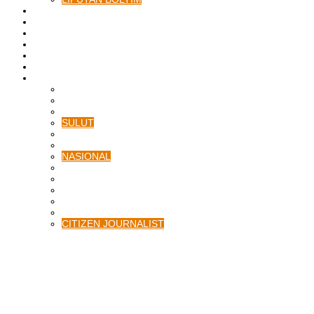
BATAM
BATU BARA
MUSI BANYUASIN
ASAHAN
HUKRIM
EKONOMI & BISNIS
LAINNYA
ADVERTORIAL
TEKNOLOGI
DPRD
SULUT
POLITIK
SPORTS
NASIONAL
INTERNASIONAL
PENDIDIKAN
KESEHATAN
HIBURAN
OPINI
CITIZEN JOURNALIST