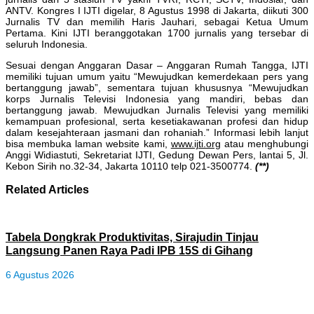
ANTV. Kongres I IJTI digelar, 8 Agustus 1998 di Jakarta, diikuti 300
Jurnalis TV dan memilih Haris Jauhari, sebagai Ketua Umum
Pertama. Kini IJTI beranggotakan 1700 jurnalis yang tersebar di
seluruh Indonesia.
Sesuai dengan Anggaran Dasar – Anggaran Rumah Tangga, IJTI
memiliki tujuan umum yaitu “Mewujudkan kemerdekaan pers yang
bertanggung jawab”, sementara tujuan khususnya “Mewujudkan
korps Jurnalis Televisi Indonesia yang mandiri, bebas dan
bertanggung jawab. Mewujudkan Jurnalis Televisi yang memiliki
kemampuan profesional, serta kesetiakawanan profesi dan hidup
dalam kesejahteraan jasmani dan rohaniah.” Informasi lebih lanjut
bisa membuka laman website kami,
www.ijti.org
atau menghubungi
Anggi Widiastuti, Sekretariat IJTI, Gedung Dewan Pers, lantai 5, Jl.
Kebon Sirih no.32-34, Jakarta 10110 telp 021-3500774.
(**)
Related Articles
Tabela Dongkrak Produktivitas, Sirajudin Tinjau
Langsung Panen Raya Padi IPB 15S di Gihang
6 Agustus 2026