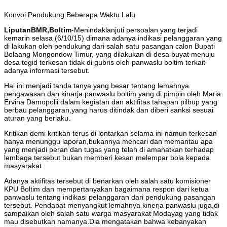
Konvoi Pendukung Beberapa Waktu Lalu
LiputanBMR,Boltim
-Menindaklanjuti persoalan yang terjadi
kemarin selasa (6/10/15) dimana adanya indikasi pelanggaran yang
di lakukan oleh pendukung dari salah satu pasangan calon Bupati
Bolaang Mongondow Timur, yang dilakukan di desa buyat menuju
desa togid terkesan tidak di gubris oleh panwaslu boltim terkait
adanya informasi tersebut.
Hal ini menjadi tanda tanya yang besar tentang lemahnya
pengawasan dan kinarja panwaslu boltim yang di pimpin oleh Maria
Ervina Damopolii dalam kegiatan dan aktifitas tahapan pilbup yang
berbau pelanggaran,yang harus ditindak dan diberi sanksi sesuai
aturan yang berlaku.
Kritikan demi kritikan terus di lontarkan selama ini namun terkesan
hanya menunggu laporan,bukannya mencari dan memantau apa
yang menjadi peran dan tugas yang telah di amanatkan terhadap
lembaga tersebut bukan memberi kesan melempar bola kepada
masyarakat
Adanya aktifitas tersebut di benarkan oleh salah satu komisioner
KPU Boltim dan mempertanyakan bagaimana respon dari ketua
panwaslu tentang indikasi pelanggaran dari pendukung pasangan
tersebut. Pendapat menyangkut lemahnya kinerja panwaslu juga,di
sampaikan oleh salah satu warga masyarakat Modayag yang tidak
mau disebutkan namanya.Dia mengatakan bahwa kebanyakan