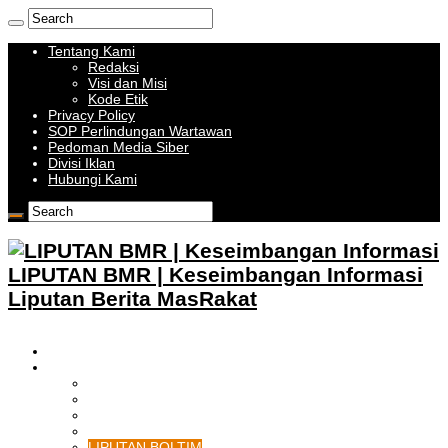
Tentang Kami
Redaksi
Visi dan Misi
Kode Etik
Privacy Policy
SOP Perlindungan Wartawan
Pedoman Media Siber
Divisi Iklan
Hubungi Kami
LIPUTAN BMR | Keseimbangan Informasi
Liputan Berita MasRakat
HOME
BOLMONG RAYA
LIPUTAN KOTAMOBAGU
LIPUTAN BOLMONG
LIPUTAN BOLMUT
LIPUTAN BOLSEL
LIPUTAN BOLTIM