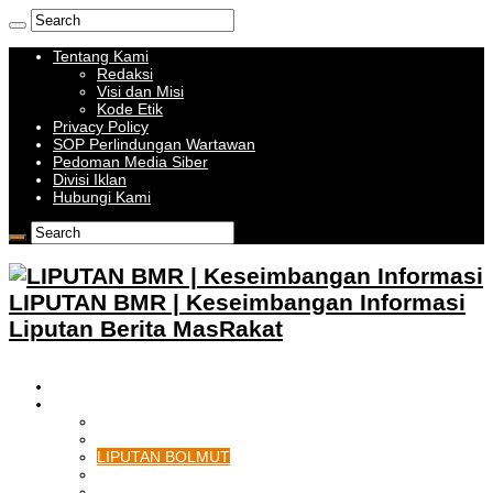
Tentang Kami
Redaksi
Visi dan Misi
Kode Etik
Privacy Policy
SOP Perlindungan Wartawan
Pedoman Media Siber
Divisi Iklan
Hubungi Kami
LIPUTAN BMR | Keseimbangan Informasi
Liputan Berita MasRakat
HOME
BOLMONG RAYA
LIPUTAN KOTAMOBAGU
LIPUTAN BOLMONG
LIPUTAN BOLMUT
LIPUTAN BOLSEL
LIPUTAN BOLTIM