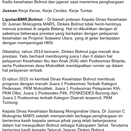
Kadis kesehatan Bolmut dan jajaran saat menerima penghargaan
Jusnan
:
Kerja Keras, Kerja Cerdas, Kerja Tuntas
LiputanBMR,Bolmut
– Di bawah polesan Kepala Dinas Kesehatan
Dr Jusnan Mokoginta MARS, Dinkes Bolmut tidak henti-hentinya
menuai prestasi di segala Bidang. Hal ini dibuktikan dengan di
sabetnya beberapa prestasi yang berkaitan dengan pelayanan
kesehatan se Propinsi Sulawesi Utara, yang di gelar bertepatan
dengan memperingati HKN.
Diketahui, tahun 2014 kemarin, Dinkes Bolmut juga meraih dua
prestasi. Yaitu berhasil memboyong juara I dan II dalam hal
pelayanan Kesehatan Ibu dan Anak (KIA) oleh Puskesmas Binjeita,
serta Puskesmas desa Mokoditek mendapatkan runner up dalam
hal pelayanan terbaik.
Di tahun 2015 ini kembali Dinas Kesehatan Bolmut membuat
progress dengan meraih Juara 1 Puskesmas Terbaik Kategori
Pedesaan, PKM Mokoditek. Juara 1 Puskesmas Pelayanan KIA,
PKM Ollot, Juara 1 Poskesdes P4K, POSKESDES Bunong dan
Juara 2 Puskesmas terbaik Kategori Daerah terpencil, PKM
Tuntung.
Kepala Dinas Kesehatan Bolaang Mongondow Utara, Dr Jusnan C
Mokoginta MARS setelah memperoleh berbagai penghargaan ini
berterima kasih kepada semua pihak yang telah bekerjasama
dalam hal mewujudkan Bolmut sebagai Kabupaten Sehat. Terutama
berterima kasih kepada Seluruh Jajaran Dinkes Bolmut.