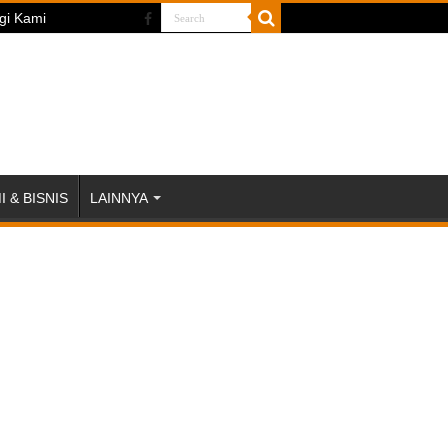
gi Kami
 & BISNIS
LAINNYA