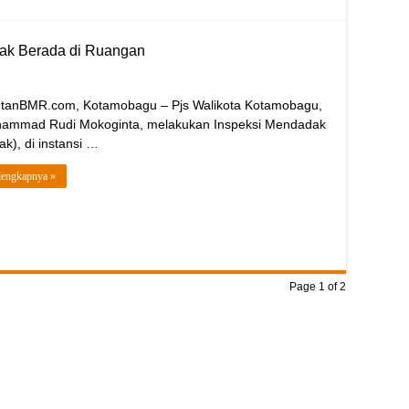
dak Berada di Ruangan
utanBMR.com, Kotamobagu – Pjs Walikota Kotamobagu,
ammad Rudi Mokoginta, melakukan Inspeksi Mendadak
ak), di instansi …
lengkapnya »
Page 1 of 2