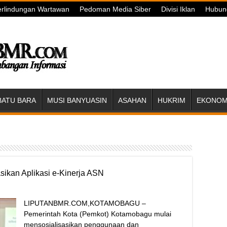
rlindungan Wartawan
Pedoman Media Siber
Divisi Iklan
Hubun
BATU BARA
MUSI BANYUASIN
ASAHAN
HUKRIM
EKONOMI
ikan Aplikasi e-Kinerja ASN
LIPUTANBMR.COM,KOTAMOBAGU –
Pemerintah Kota (Pemkot) Kotamobagu mulai
mensosialisasikan penggunaan dan