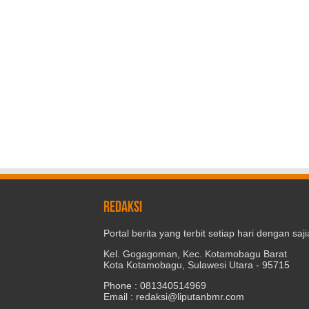
REDAKSI
Portal berita yang terbit setiap hari dengan s
Kel. Gogagoman, Kec. Kotamobagu Barat
Kota Kotamobagu, Sulawesi Utara - 95715
Phone : 081340514969
Email : redaksi@liputanbmr.com