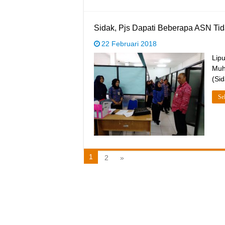
Sidak, Pjs Dapati Beberapa ASN Ti
22 Februari 2018
Lip
Muh
(Sid
Se
1
2
»