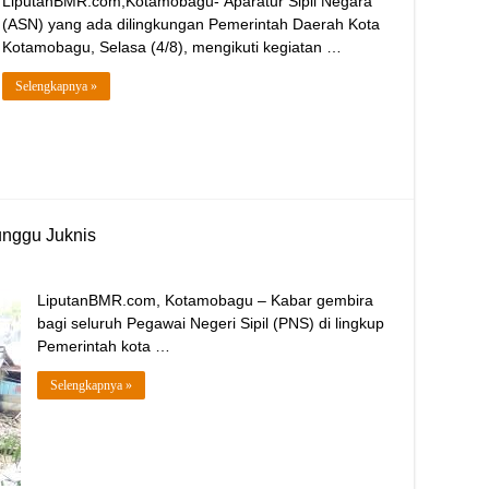
LiputanBMR.com,Kotamobagu- Aparatur Sipil Negara
(ASN) yang ada dilingkungan Pemerintah Daerah Kota
Kotamobagu, Selasa (4/8), mengikuti kegiatan …
Selengkapnya »
unggu Juknis
LiputanBMR.com, Kotamobagu – Kabar gembira
bagi seluruh Pegawai Negeri Sipil (PNS) di lingkup
Pemerintah kota …
Selengkapnya »