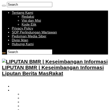
Tentang Kami
Redaksi
Visi dan Misi
Kode Etik
Privacy Policy
SOP Perlindungan Wartawan
Pedoman Media Siber
Divisi Iklan
Hubungi Kami
LIPUTAN BMR | Keseimbangan Informasi
Liputan Berita MasRakat
HOME
BOLMONG RAYA
LIPUTAN KOTAMOBAGU
LIPUTAN BOLMONG
LIPUTAN BOLMUT
LIPUTAN BOLSEL
LIPUTAN BOLTIM