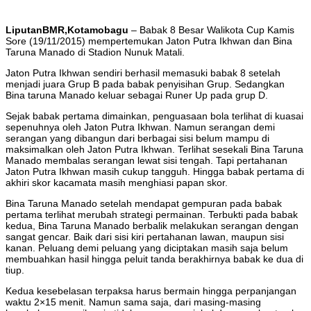
LiputanBMR,Kotamobagu
– Babak 8 Besar Walikota Cup Kamis
Sore (19/11/2015) mempertemukan Jaton Putra Ikhwan dan Bina
Taruna Manado di Stadion Nunuk Matali.
Jaton Putra Ikhwan sendiri berhasil memasuki babak 8 setelah
menjadi juara Grup B pada babak penyisihan Grup. Sedangkan
Bina taruna Manado keluar sebagai Runer Up pada grup D.
Sejak babak pertama dimainkan, penguasaan bola terlihat di kuasai
sepenuhnya oleh Jaton Putra Ikhwan. Namun serangan demi
serangan yang dibangun dari berbagai sisi belum mampu di
maksimalkan oleh Jaton Putra Ikhwan. Terlihat sesekali Bina Taruna
Manado membalas serangan lewat sisi tengah. Tapi pertahanan
Jaton Putra Ikhwan masih cukup tangguh. Hingga babak pertama di
akhiri skor kacamata masih menghiasi papan skor.
Bina Taruna Manado setelah mendapat gempuran pada babak
pertama terlihat merubah strategi permainan. Terbukti pada babak
kedua, Bina Taruna Manado berbalik melakukan serangan dengan
sangat gencar. Baik dari sisi kiri pertahanan lawan, maupun sisi
kanan. Peluang demi peluang yang diciptakan masih saja belum
membuahkan hasil hingga peluit tanda berakhirnya babak ke dua di
tiup.
Kedua kesebelasan terpaksa harus bermain hingga perpanjangan
waktu 2×15 menit. Namun sama saja, dari masing-masing