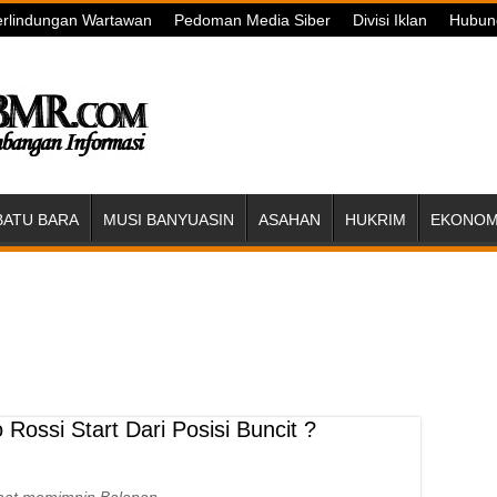
rlindungan Wartawan
Pedoman Media Siber
Divisi Iklan
Hubun
BATU BARA
MUSI BANYUASIN
ASAHAN
HUKRIM
EKONOMI
 Rossi Start Dari Posisi Buncit ?