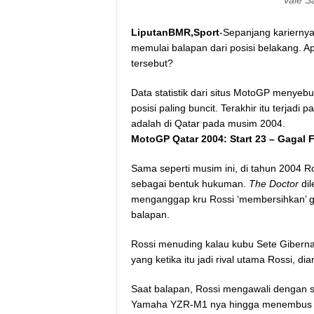
Vale S
LiputanBMR,Sport
-Sepanjang kariernya
memulai balapan dari posisi belakang. Ap
tersebut?
Data statistik dari situs MotoGP menyeb
posisi paling buncit. Terakhir itu terj
adalah di Qatar pada musim 2004.
MotoGP Qatar 2004: Start 23 – Gagal F
Sama seperti musim ini, di tahun 2004 R
sebagai bentuk hukuman.
The Doctor
dil
menganggap kru Rossi ‘membersihkan’ gr
balapan.
Rossi menuding kalau kubu Sete Giberna
yang ketika itu jadi rival utama Rossi, 
Saat balapan, Rossi mengawali dengan 
Yamaha YZR-M1 nya hingga menembus pos