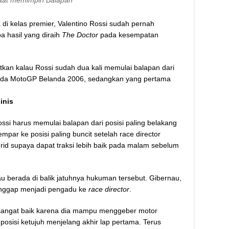
aat memimpin Balapan
 di kelas premier, Valentino Rossi sudah pernah
a hasil yang diraih
The Doctor
pada kesempatan
utkan kalau Rossi sudah dua kali memulai balapan dari
adi pada MotoGP Belanda 2006, sedangkan yang pertama
inis
ossi harus memulai balapan dari posisi paling belakang
empar ke posisi paling buncit setelah race director
id supaya dapat traksi lebih baik pada malam sebelum
u berada di balik jatuhnya hukuman tersebut. Gibernau,
dianggap menjadi pengadu ke
race director
.
sangat baik karena dia mampu menggeber motor
isi ketujuh menjelang akhir lap pertama. Terus