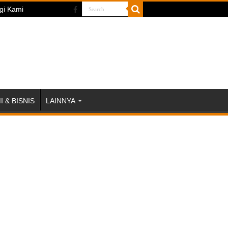
gi Kami
 & BISNIS
LAINNYA