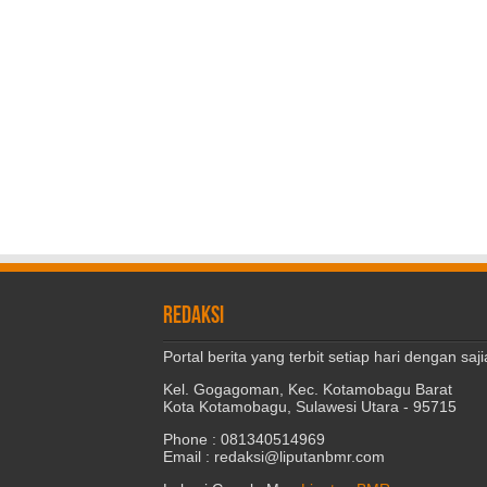
REDAKSI
Portal berita yang terbit setiap hari dengan s
Kel. Gogagoman, Kec. Kotamobagu Barat
Kota Kotamobagu, Sulawesi Utara - 95715
Phone : 081340514969
Email : redaksi@liputanbmr.com