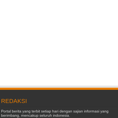
REDAKSI
Portal berita yang terbit setiap hari dengan sajian informasi yang
berimbang, mencakup seluruh indonesia.