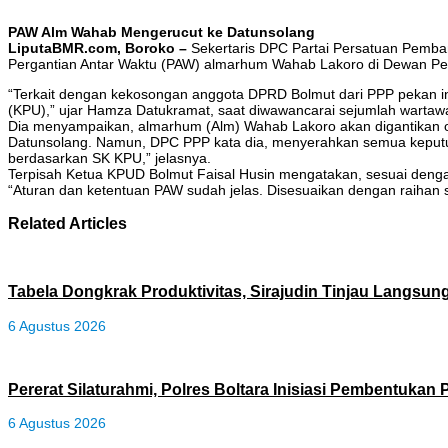
PAW Alm Wahab Mengerucut ke Datunsolang
LiputaBMR.com, Boroko –
Sekertaris DPC Partai Persatuan Pemb
Pergantian Antar Waktu (PAW) almarhum Wahab Lakoro di Dewan Pe
“Terkait dengan kekosongan anggota DPRD Bolmut dari PPP pekan i
(KPU),” ujar Hamza Datukramat, saat diwawancarai sejumlah wartaw
Dia menyampaikan, almarhum (Alm) Wahab Lakoro akan digantikan ole
Datunsolang. Namun, DPC PPP kata dia, menyerahkan semua keputu
berdasarkan SK KPU,” jelasnya.
Terpisah Ketua KPUD Bolmut Faisal Husin mengatakan, sesuai dengan
“Aturan dan ketentuan PAW sudah jelas. Disesuaikan dengan raihan s
Related Articles
Tabela Dongkrak Produktivitas, Sirajudin Tinjau Langsun
6 Agustus 2026
Pererat Silaturahmi, Polres Boltara Inisiasi Pembentukan P
6 Agustus 2026