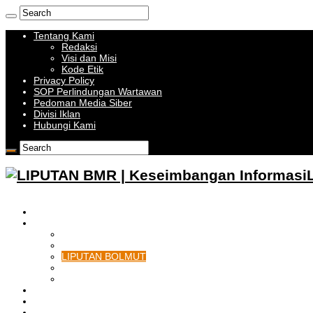
Tentang Kami
Redaksi
Visi dan Misi
Kode Etik
Privacy Policy
SOP Perlindungan Wartawan
Pedoman Media Siber
Divisi Iklan
Hubungi Kami
HOME
BOLMONG RAYA
LIPUTAN KOTAMOBAGU
LIPUTAN BOLMONG
LIPUTAN BOLMUT
LIPUTAN BOLSEL
LIPUTAN BOLTIM
BATAM
BATU BARA
MUSI BANYUASIN