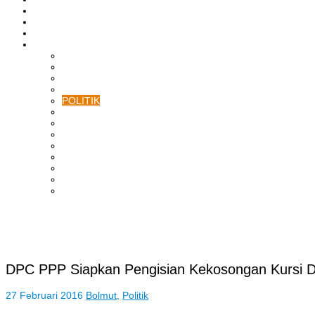
ASAHAN
HUKRIM
EKONOMI & BISNIS
LAINNYA
ADVERTORIAL
TEKNOLOGI
DPRD
SULUT
POLITIK
SPORTS
NASIONAL
INTERNASIONAL
PENDIDIKAN
KESEHATAN
HIBURAN
OPINI
CITIZEN JOURNALIST
DPC PPP Siapkan Pengisian Kekosongan Kursi 
27 Februari 2016
Bolmut
,
Politik