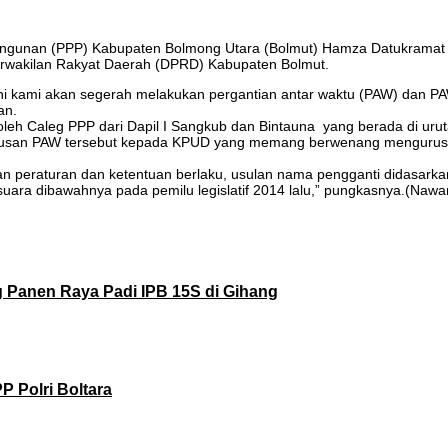
angunan (PPP) Kabupaten Bolmong Utara (Bolmut) Hamza Datukrama
rwakilan Rakyat Daerah (DPRD) Kabupaten Bolmut.
ni kami akan segerah melakukan pergantian antar waktu (PAW) dan P
an.
h Caleg PPP dari Dapil I Sangkub dan Bintauna yang berada di uruta
san PAW tersebut kepada KPUD yang memang berwenang mengurus hal 
 peraturan dan ketentuan berlaku, usulan nama pengganti didasarkan 
uara dibawahnya pada pemilu legislatif 2014 lalu,” pungkasnya.(Nawa
g Panen Raya Padi IPB 15S di Gihang
P Polri Boltara