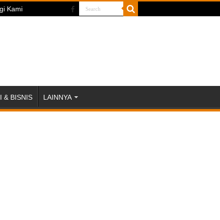
gi Kami
 & BISNIS
LAINNYA