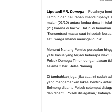
Suasana 
LiputanBMR,
Dumoga
– Pecahnya bentr
Tambun dan Kelurahan Imandi rupanya s
malam(01/10) antara kedua desa ini t
(21) karena di bacok. Hal ini di benar
“Konsentrasi massa saat ini sudah bera
satu warga Imandi meningal dunia”.
Menurut Nanang Pemicu persoalan hingga
yaitu kasus yang terjadi beberapa waktu 
Polsek Dumoga Timur, dengan alasan tid
selama 2 hari. Jelas Nanang.
Di tambahkan juga, jika saat ini sudah 
yang mengamankan lokasi bentrok antara
Bolmong dibantu Polsek setempat disiaga
dan dibantu Polsek disiagakan,” katanya.