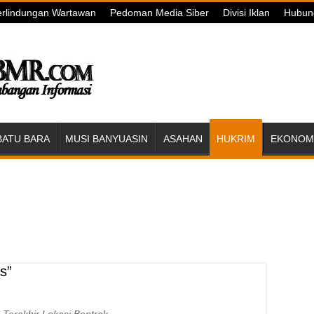
rlindungan Wartawan
Pedoman Media Siber
Divisi Iklan
Hubun
BATU BARA
MUSI BANYUASIN
ASAHAN
HUKRIM
EKONOMI
s”