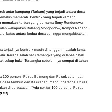
Terakhir Lokasi Bentrok
ok antar kampung (Tarkam) yang terjadi antara desa
emakin memarah. Bentrok yang terjadi kemarin
elah memakan korban yang bernama Sony Rondonuwu
kan oleh wakapolres Bolaang Mongondow, Kompol Nanang.
da di batas antara kedua desa sehingga mengakibatkan
 terjadinya bentro,k masih di tenggari masalah lama,
lalu. Karena salah satu tersangka yang di lepas pihak
ak cukup bukti. Tersangka sebelumnya sempat di tahan
ada 100 personil Polres Bolmong dan Polsek setempat
 desa tambun dan Kelurahan Imandi. “personel Polres
kan di perbatasan, “Ada sekitar 100 personel Polres
(Oct)