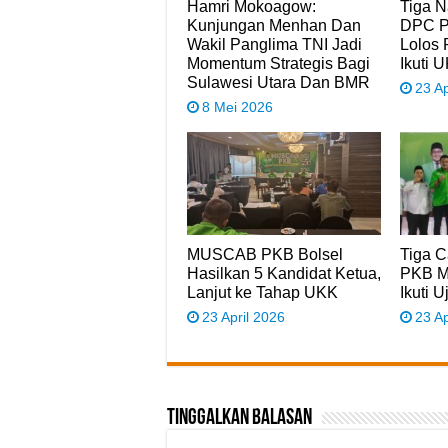
Hamri Mokoagow:
Tiga 
Kunjungan Menhan Dan
DPC P
Wakil Panglima TNI Jadi
Lolos 
Momentum Strategis Bagi
Ikuti 
Sulawesi Utara Dan BMR
23 Ap
8 Mei 2026
MUSCAB PKB Bolsel
Tiga 
Hasilkan 5 Kandidat Ketua,
PKB M
Lanjut ke Tahap UKK
Ikuti 
23 April 2026
23 Ap
Tinggalkan Balasan