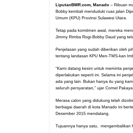
LiputanBMR.com, Manado
– Ribuan ma
Bobby kembali menduduki ruas jalan Di
Umum (KPU) Provinsi Sulawesi Utara.
Tetap pada komitmen awal, mereka menunt
Jimmy Rimba Rogi-Bobby Daud yang tela
Penjelasan yang sudah diberikan oleh p
tentang landasan KPU Men-TMS-kan Im
“Kami datang kesini untuk meminta pen
diperlakukan seperti ini. Selama ini pen
ada yang lain. Bukan hanya itu yang k
seluruh persyaratan,” ujar Comel Pakaya 
Merasa calon yang didukung telah dizoli
berbagai daerah di kota Manado ini bert
Desember 2015 mendatang.
Tujuannya hanya satu, mengembalikan 