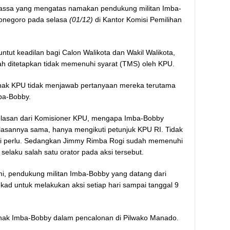
ssa yang mengatas namakan pendukung militan Imba-
ponegoro pada selasa
(01/12)
di Kantor Komisi Pemilihan
ut keadilan bagi Calon Walikota dan Wakil Walikota,
h ditetapkan tidak memenuhi syarat (TMS) oleh KPU.
ihak KPU tidak menjawab pertanyaan mereka terutama
ba-Bobby.
jelasan dari Komisioner KPU, mengapa Imba-Bobby
jelasannya sama, hanya mengikuti petunjuk KPU RI. Tidak
ami perlu. Sedangkan Jimmy Rimba Rogi sudah memenuhi
selaku salah satu orator pada aksi tersebut.
mi, pendukung militan Imba-Bobby yang datang dari
ekad untuk melakukan aksi setiap hari sampai tanggal 9
hak Imba-Bobby dalam pencalonan di Pilwako Manado.