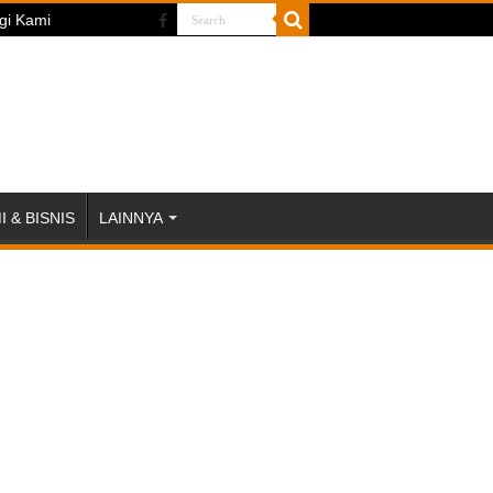
gi Kami
 & BISNIS
LAINNYA