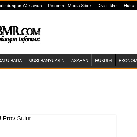
rlindungan Wartawan
Pedoman Media Siber
Divisi Iklan
Hubun
BATU BARA
MUSI BANYUASIN
ASAHAN
HUKRIM
EKONOMI
 Prov Sulut