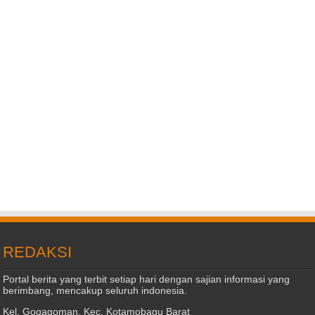
REDAKSI
Portal berita yang terbit setiap hari dengan sajian informasi yang
berimbang, mencakup seluruh indonesia.
Kel. Gogagoman, Kec. Kotamobagu Barat