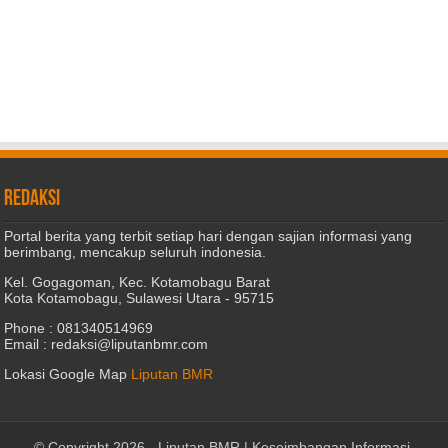
REDAKSI
Portal berita yang terbit setiap hari dengan sajian informasi yang
berimbang, mencakup seluruh indonesia.
Kel. Gogagoman, Kec. Kotamobagu Barat
Kota Kotamobagu, Sulawesi Utara - 95715
Phone : 081340514969
Email : redaksi@liputanbmr.com
Lokasi Google Map
Liputan BMR
© Copyright 2026 -
Liputan BMR | Keseimbangan Informasi
.