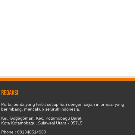
REDAKSI
Portal berita yang terbit setiap hari dengan sajian informasi yang
berimbang, mencakup seluruh indonesia.
Kel. Gogagoman, Kec. Kotamobagu Barat
Kota Kotamobagu, Sulawesi Utara - 95715
Phone : 081340514969