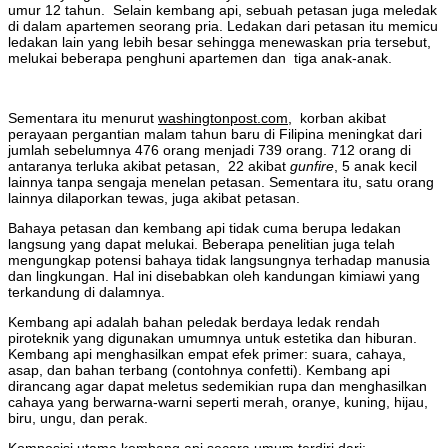
umur 12 tahun. Selain kembang api, sebuah petasan juga meledak
di dalam apartemen seorang pria. Ledakan dari petasan itu memicu
ledakan lain yang lebih besar sehingga menewaskan pria tersebut,
melukai beberapa penghuni apartemen dan tiga anak-anak.
Sementara itu menurut
washingtonpost.com
, korban akibat
perayaan pergantian malam tahun baru di Filipina meningkat dari
jumlah sebelumnya 476 orang menjadi 739 orang. 712 orang di
antaranya terluka akibat petasan, 22 akibat
gunfire
, 5 anak kecil
lainnya tanpa sengaja menelan petasan. Sementara itu, satu orang
lainnya dilaporkan tewas, juga akibat petasan.
Bahaya petasan dan kembang api tidak cuma berupa ledakan
langsung yang dapat melukai. Beberapa penelitian juga telah
mengungkap potensi bahaya tidak langsungnya terhadap manusia
dan lingkungan. Hal ini disebabkan oleh kandungan kimiawi yang
terkandung di dalamnya.
Kembang api adalah bahan peledak berdaya ledak rendah
piroteknik yang digunakan umumnya untuk estetika dan hiburan.
Kembang api menghasilkan empat efek primer: suara, cahaya,
asap, dan bahan terbang (contohnya confetti). Kembang api
dirancang agar dapat meletus sedemikian rupa dan menghasilkan
cahaya yang berwarna-warni seperti merah, oranye, kuning, hijau,
biru, ungu, dan perak.