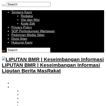
Tentang Kami
Redaksi
Visi dan Misi
Kode Etik
Privacy Policy
SOP Perlindungan Wartawan
Pedoman Media Siber
Divisi Iklan
Hubungi Kami
LIPUTAN BMR | Keseimbangan Informasi
Liputan Berita MasRakat
HOME
BOLMONG RAYA
LIPUTAN KOTAMOBAGU
LIPUTAN BOLMONG
LIPUTAN BOLMUT
LIPUTAN BOLSEL
LIPUTAN BOLTIM