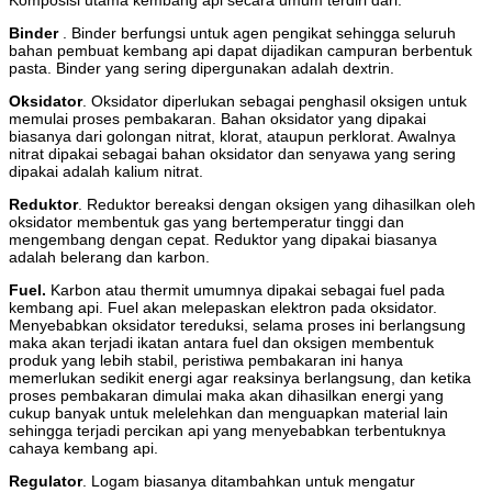
Komposisi utama kembang api secara umum terdiri dari:
Binder
. Binder berfungsi untuk agen pengikat sehingga seluruh
bahan pembuat kembang api dapat dijadikan campuran berbentuk
pasta. Binder yang sering dipergunakan adalah dextrin.
Oksidator
. Oksidator diperlukan sebagai penghasil oksigen untuk
memulai proses pembakaran. Bahan oksidator yang dipakai
biasanya dari golongan nitrat, klorat, ataupun perklorat. Awalnya
nitrat dipakai sebagai bahan oksidator dan senyawa yang sering
dipakai adalah kalium nitrat.
Reduktor
. Reduktor bereaksi dengan oksigen yang dihasilkan oleh
oksidator membentuk gas yang bertemperatur tinggi dan
mengembang dengan cepat. Reduktor yang dipakai biasanya
adalah belerang dan karbon.
Fuel.
Karbon atau thermit umumnya dipakai sebagai fuel pada
kembang api. Fuel akan melepaskan elektron pada oksidator.
Menyebabkan oksidator tereduksi, selama proses ini berlangsung
maka akan terjadi ikatan antara fuel dan oksigen membentuk
produk yang lebih stabil, peristiwa pembakaran ini hanya
memerlukan sedikit energi agar reaksinya berlangsung, dan ketika
proses pembakaran dimulai maka akan dihasilkan energi yang
cukup banyak untuk melelehkan dan menguapkan material lain
sehingga terjadi percikan api yang menyebabkan terbentuknya
cahaya kembang api.
Regulator
. Logam biasanya ditambahkan untuk mengatur