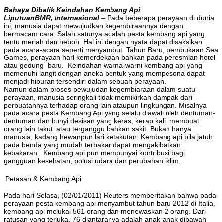
Bahaya Dibalik Keindahan Kembang Api
LiputuanBMR, Internasional
– Pada beberapa perayaan di dunia
ini, manusia dapat mewujudkan kegembiraannya dengan
bermacam cara. Salah satunya adalah pesta kembang api yang
tentu meriah dan heboh. Hal ini dengan nyata dapat disaksikan
pada acara-acara seperti menyambut Tahun Baru, pembukaan Sea
Games, perayaan hari kemerdekaan bahkan pada peresmian hotel
atau gedung baru. Keindahan warna-warni kembang api yang
memenuhi langit dengan aneka bentuk yang mempesona dapat
menjadi hiburan tersendiri dalam sebuah perayaan.
Namun dalam proses pewujudan kegembiaraan dalam suatu
perayaan, manusia seringkali tidak memikirkan dampak dari
perbuatannya terhadap orang lain ataupun lingkungan. Misalnya
pada acara pesta Kembang Api yang selalu diawali oleh dentuman-
dentuman dan bunyi desisan yang keras, kerap kali membuat
orang lain takut atau terganggu bahkan sakit. Bukan hanya
manusia, kadang hewanpun lari ketakutan. Kembang api bila jatuh
pada benda yang mudah terbakar dapat mengakibatkan
kebakaran. Kembang api pun mempunyai kontribusi bagi
gangguan kesehatan, polusi udara dan perubahan iklim.
Petasan & Kembang Api
Pada hari Selasa, (02/01/2011) Reuters memberitakan bahwa pada
perayaan pesta kembang api menyambut tahun baru 2012 di Italia,
kembang api melukai 561 orang dan menewaskan 2 orang. Dari
ratusan yang terluka, 76 diantaranya adalah anak-anak dibawah