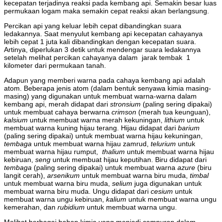
kecepatan terjadinya reaksi pada kembang api. Semakin besar luas
permukaan logam maka semakin cepat reaksi akan berlangsung.
Percikan api yang keluar lebih cepat dibandingkan suara
ledakannya. Saat menyulut kembang api kecepatan cahayanya
lebih cepat 1 juta kali dibandingkan dengan kecepatan suara.
Artinya, diperlukan 3 detik untuk mendengar suara ledakannya
setelah melihat percikan cahayanya dalam jarak tembak 1
kilometer dari permukaan tanah.
Adapun yang memberi warna pada cahaya kembang api adalah
atom. Beberapa jenis atom (dalam bentuk senyawa kimia masing-
masing) yang digunakan untuk membuat warna-warna dalam
kembang api, merah didapat dari
stronsium
(paling sering dipakai)
untuk membuat cahaya berwarna
crimson
(merah tua keunguan),
kalsium
untuk membuat warna merah kekuningan,
lithium
untuk
membuat warna kuning hijau terang. Hijau didapat dari
barium
(paling sering dipakai) untuk membuat warna hijau kekuningan,
tembaga
untuk membuat warna hijau zamrud,
telurium
untuk
membuat warna hijau rumput,
thalium
untuk membuat warna hijau
kebiruan,
seng
untuk membuat hijau keputihan. Biru didapat dari
tembaga
(paling sering dipakai) untuk membuat warna
azure
(biru
langit cerah),
arsenikum
untuk membuat warna biru muda,
timbal
untuk membuat warna biru muda,
selium
juga digunakan untuk
membuat warna biru muda. Ungu didapat dari
cesium
untuk
membuat warna ungu kebiruan,
kalium
untuk membuat warna ungu
kemerahan, dan
rubidium
untuk membuat warna ungu.