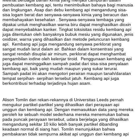
Melihat berbagai bahan kimia yang menjadi campuran dalam
pembuatan kembang api, tentu menimbulkan bahaya bagi manusia
dan lingkungan. Asap dan debu kembang api mengandung sisa-
sisa logam berat dan senyawa-senyawa kimia yang beracun dan
membahayakan kesehatan . Senyawa-senyawa tembaga yang
dipakai untuk menghasilkan warna biru dapat menghasilkan
dioxin
dapat menyebabkan kanker. Tingkat toksisitas residu kembang api
juga ditentukan oleh banyaknya bubuk mesiu yang digunakan, jenis
oxidizer, warna yang dihasilkan dan metode peluncuran kembang
api. Kembang api juga mengandung senyawa perklorat yang
sangat mudah larut dalam air. Bahkan dalam konsentrasi yang
sangat rendah disuplai air minum, perklorat dapat menghambat
pengambilan iodine oleh kelenjar tiroid. Penggunaan kembang api
juga dapat meninggalkan sampah padat dari sisa-sisa penyalaan
kembang api, baik yang mudah maupun yang sukar terurai.
Sampah padat ini akan mengotori perairan maupun tanah/daratan
tempat serpihan- serpihan tersebut jatuh. Kembang api juga
berkontribusi terhadap terjadinya hujan asam.
Alison Tomlin dan rekan-rekannya di Universitas Leeds pernah
mengukur partikel-partikel yang dihasilkan dari perayaan api
unggun dan kembang api. Dengan memasukkan data yang mereka
peroleh ke sebuah model sederhana mereka menemukan bahwa
pada puncak perayaan tersebut, udara berjelaga yang dihasilkan
mengandung sekitar 10 kilio lebih banyak partikel dibanding
keadaan normal di siang hari. Tomlin menunjukkan bahwa
pembakaran tidak sempurna akibat api unggun dan kembang api