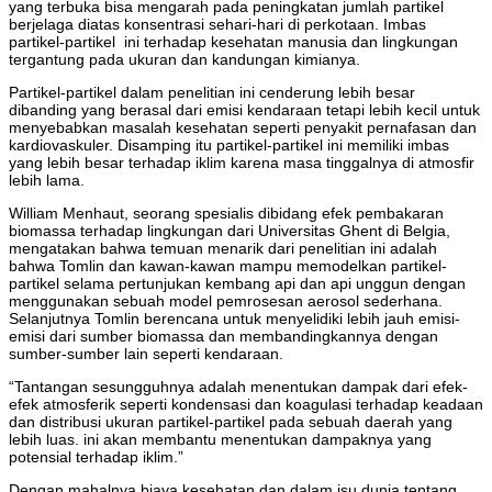
yang terbuka bisa mengarah pada peningkatan jumlah partikel
berjelaga diatas konsentrasi sehari-hari di perkotaan. Imbas
partikel-partikel ini terhadap kesehatan manusia dan lingkungan
tergantung pada ukuran dan kandungan kimianya.
Partikel-partikel dalam penelitian ini cenderung lebih besar
dibanding yang berasal dari emisi kendaraan tetapi lebih kecil untuk
menyebabkan masalah kesehatan seperti penyakit pernafasan dan
kardiovaskuler. Disamping itu partikel-partikel ini memiliki imbas
yang lebih besar terhadap iklim karena masa tinggalnya di atmosfir
lebih lama.
William Menhaut, seorang spesialis dibidang efek pembakaran
biomassa terhadap lingkungan dari Universitas Ghent di Belgia,
mengatakan bahwa temuan menarik dari penelitian ini adalah
bahwa Tomlin dan kawan-kawan mampu memodelkan partikel-
partikel selama pertunjukan kembang api dan api unggun dengan
menggunakan sebuah model pemrosesan aerosol sederhana.
Selanjutnya Tomlin berencana untuk menyelidiki lebih jauh emisi-
emisi dari sumber biomassa dan membandingkannya dengan
sumber-sumber lain seperti kendaraan.
“Tantangan sesungguhnya adalah menentukan dampak dari efek-
efek atmosferik seperti kondensasi dan koagulasi terhadap keadaan
dan distribusi ukuran partikel-partikel pada sebuah daerah yang
lebih luas. ini akan membantu menentukan dampaknya yang
potensial terhadap iklim.”
Dengan mahalnya biaya kesehatan dan dalam isu dunia tentang