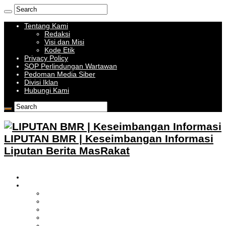
Tentang Kami
Redaksi
Visi dan Misi
Kode Etik
Privacy Policy
SOP Perlindungan Wartawan
Pedoman Media Siber
Divisi Iklan
Hubungi Kami
LIPUTAN BMR | Keseimbangan Informasi
Liputan Berita MasRakat
HOME
BOLMONG RAYA
LIPUTAN KOTAMOBAGU
LIPUTAN BOLMONG
LIPUTAN BOLMUT
LIPUTAN BOLSEL
LIPUTAN BOLTIM