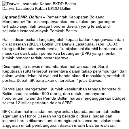
Darwis Lasabuda Kaban BKDD Boltim
LiputanBMR, Boltim –
Pemerintah Kabupaten Bolaang
Mongondow Timur secepatnya akan melakukan pengurangan
terhadap sejumlah tenaga honorer daerah yang tersebar di
sejumlah instansi wilayah Pemkab Boltim.
Hal ini disampaikan langsung oleh kepala badan kepegawaian dan
diklat daerah (BKDD) Boltim Drs Darwis Lasabuda, rabu (16/03)
siang tadi kepada awak media, “kebijakan ini diambil berdasarkan
masukan dari badan pemeriksa keuangan (BPK) yang menilai
jumlah honorer terlalu besar ujarnya.
Disamping itu darwis menambahkan bahwa saat ini, Surat
Keputusan (SK) tersebut sementara dalam tahap perampungan dan
dalam waktu dekat ini evaluasi honda akan di masukkan, setelah di
periksa Bupati SK baru akan di terbitkan,” jelas Darwis.
Darwis juga mengatakan, “jumlah keseluruhan tenaga honorer di
Boltim saat ini sekitar 900 orang, dan untuk pembayaran
honorarium itu sendiri Pemda Boltim harus menganggarkan budget
sekitar 12 Miliar pertahun dalam APBD.
BPK dalam hal ini sudah menyarankan kepada pemerintah boltim,
agar jumlah Honor Daerah yang berada di dinas, badan dan
instansi harus dikurangi untuk mengingat kelancaran stiplus mata
anggaran untuk pembangunan daerah masih bisa terrealisasi,”