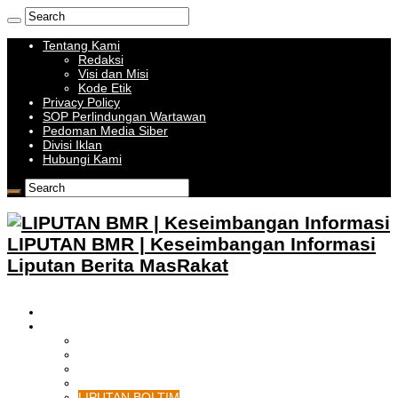
Tentang Kami
Redaksi
Visi dan Misi
Kode Etik
Privacy Policy
SOP Perlindungan Wartawan
Pedoman Media Siber
Divisi Iklan
Hubungi Kami
LIPUTAN BMR | Keseimbangan Informasi
Liputan Berita MasRakat
HOME
BOLMONG RAYA
LIPUTAN KOTAMOBAGU
LIPUTAN BOLMONG
LIPUTAN BOLMUT
LIPUTAN BOLSEL
LIPUTAN BOLTIM