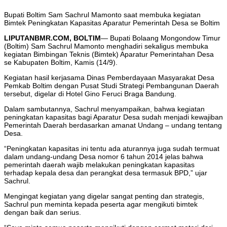
Bupati Boltim Sam Sachrul Mamonto saat membuka kegiatan
Bimtek Peningkatan Kapasitas Aparatur Pemerintah Desa se Boltim
LIPUTANBMR.COM, BOLTIM
— Bupati Bolaang Mongondow Timur
(Boltim) Sam Sachrul Mamonto menghadiri sekaligus membuka
kegiatan Bimbingan Teknis (Bimtek) Aparatur Pemerintahan Desa
se Kabupaten Boltim, Kamis (14/9).
Kegiatan hasil kerjasama Dinas Pemberdayaan Masyarakat Desa
Pemkab Boltim dengan Pusat Studi Strategi Pembangunan Daerah
tersebut, digelar di Hotel Gino Feruci Braga Bandung.
Dalam sambutannya, Sachrul menyampaikan, bahwa kegiatan
peningkatan kapasitas bagi Aparatur Desa sudah menjadi kewajiban
Pemerintah Daerah berdasarkan amanat Undang – undang tentang
Desa.
“Peningkatan kapasitas ini tentu ada aturannya juga sudah termuat
dalam undang-undang Desa nomor 6 tahun 2014 jelas bahwa
pemerintah daerah wajib melakukan peningkatan kapasitas
terhadap kepala desa dan perangkat desa termasuk BPD,” ujar
Sachrul.
Mengingat kegiatan yang digelar sangat penting dan strategis,
Sachrul pun meminta kepada peserta agar mengikuti bimtek
dengan baik dan serius.