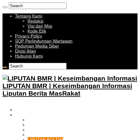
Tentang Kami
Redaksi
Visi dan Misi
Kode Etik
Privacy Policy
SOP Perlindungan Wartawan
Pedoman Media Siber
Divisi Iklan
Hubungi Kami
LIPUTAN BMR | Keseimbangan Informasi
Liputan Berita MasRakat
HOME
BOLMONG RAYA
LIPUTAN KOTAMOBAGU
LIPUTAN BOLMONG
LIPUTAN BOLMUT
LIPUTAN BOLSEL
LIPUTAN BOLTIM