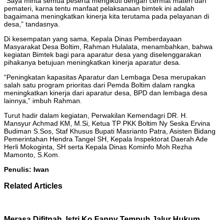
“Saya minta semua peserta mengikuti dengan cermat materi dari
pemateri, karna tentu manfaat pelaksanaan bimtek ini adalah
bagaimana meningkatkan kinerja kita terutama pada pelayanan di
desa,” tandasnya.
Di kesempatan yang sama, Kepala Dinas Pemberdayaan
Masyarakat Desa Boltim, Rahman Hulalata, menambahkan, bahwa
kegiatan Bimtek bagi para aparatur desa yang diselenggarakan
pihakanya betujuan meningkatkan kinerja aparatur desa.
“Peningkatan kapasitas Aparatur dan Lembaga Desa merupakan
salah satu program prioritas dari Pemda Boltim dalam rangka
meningkatkan kinerja dari aparatur desa, BPD dan lembaga desa
lainnya,” imbuh Rahman.
Turut hadir dalam kegiatan, Perwakilan Kemendagri DR. H.
Mansyur Achmad KM, M.Si, Ketua TP PKK Boltim Ny Seska Ervina
Budiman S.Sos, Staf Khusus Bupati Masrianto Patra, Asisten Bidang
Pemerintahan Hendra Tangel SH, Kepala Inspektorat Daerah Ade
Herli Mokoginta, SH serta Kepala Dinas Kominfo Moh Rezha
Mamonto, S.Kom.
Penulis: Iwan
Related Articles
Merasa Difitnah, Istri Ko Fanny Tempuh Jalur Hukum