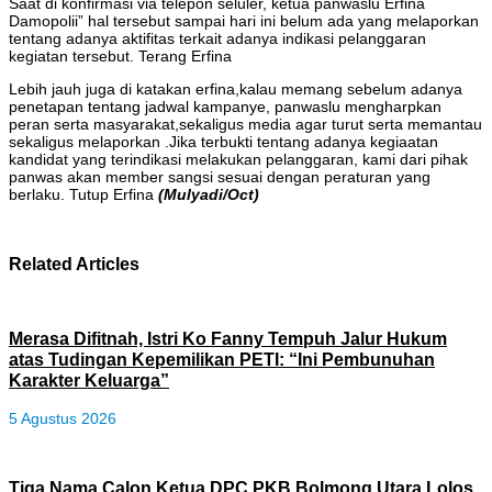
Saat di konfirmasi via telepon seluler, ketua panwaslu Erfina
Damopolii” hal tersebut sampai hari ini belum ada yang melaporkan
tentang adanya aktifitas terkait adanya indikasi pelanggaran
kegiatan tersebut. Terang Erfina
Lebih jauh juga di katakan erfina,kalau memang sebelum adanya
penetapan tentang jadwal kampanye, panwaslu mengharpkan
peran serta masyarakat,sekaligus media agar turut serta memantau
sekaligus melaporkan .Jika terbukti tentang adanya kegiaatan
kandidat yang terindikasi melakukan pelanggaran, kami dari pihak
panwas akan member sangsi sesuai dengan peraturan yang
berlaku. Tutup Erfina
(Mulyadi/Oct)
Related Articles
Merasa Difitnah, Istri Ko Fanny Tempuh Jalur Hukum
atas Tudingan Kepemilikan PETI: “Ini Pembunuhan
Karakter Keluarga”
5 Agustus 2026
Tiga Nama Calon Ketua DPC PKB Bolmong Utara Lolos