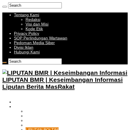
Tentang Kami
Redaksi
Visi dan Misi
Kode Etik
Privacy Policy
SOP Perlindungan Wartawan
Pedoman Media Siber
Divisi Iklan
Hubungi Kami
LIPUTAN BMR | Keseimbangan Informasi
Liputan Berita MasRakat
HOME
BOLMONG RAYA
LIPUTAN KOTAMOBAGU
LIPUTAN BOLMONG
LIPUTAN BOLMUT
LIPUTAN BOLSEL
LIPUTAN BOLTIM