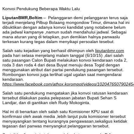
Konvoi Pendukung Beberapa Waktu Lalu
LiputanBMR,Boltim
– Pelanggaran demi pelanggaran terus saja
terjadi menjelang Pilbup Bolaang mongondow Timur, dimana hal ini
dibuktikan dengan adanya konvoi kandidat yang notabene belum
ada jadwal kampanye ,namun sudah mendahului jadwal. Sebagai
mana aturan yang di tetapkan, pun demikian halnya panwaslu
terkesan kurang tegas dalam menyikapi persoalan tesebut.
Salah satu kejadian yang berhasil dihimpun oleh
liputanbmr.com
pada hari selasa menjelang malam tanggal (6/10/15) ,dari salah
satu pasangan Calon Bupati melakukan konvoi kendaraan roda 2,
roda 3 dan roda 4 dari desa Buyat menuju desa Togid dengan
menggunakan atribut dari partai pendukung pasangan tersebut.
Rombongan konvoi juga terlihat ugal ugalan saat mengendarai
kendaraan.
https://www.facebook.com/athox.korompot/videos/102047650790245
Salah satu pendukung mengatakan jika konvoi ratusan kendaraan
tersebut dilakukan paska pelepasan jabatan Bupati Sehan S
Landjar, dan di gantikan oleh Rudy Mokoginta.
Hal ini di benarkan oleh salah satu Komisioner KPU saat di
konfirmasi oleh awak media ,lebih lanjut pula komisioner tersebut
menyayangkan tentang kurangnya pengawasan,sekaligus ketidak
tegasan dari panwas menyangkut pelanggaran tersebut.