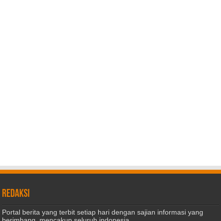
REDAKSI
Portal berita yang terbit setiap hari dengan sajian informasi yang
berimbang, mencakup seluruh indonesia.