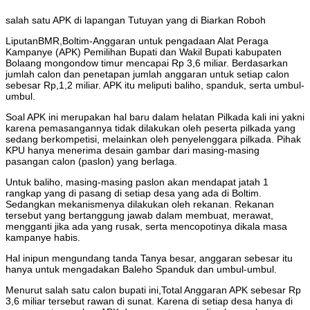
salah satu APK di lapangan Tutuyan yang di Biarkan Roboh
LiputanBMR,Boltim-Anggaran untuk pengadaan Alat Peraga
Kampanye (APK) Pemilihan Bupati dan Wakil Bupati kabupaten
Bolaang mongondow timur mencapai Rp 3,6 miliar. Berdasarkan
jumlah calon dan penetapan jumlah anggaran untuk setiap calon
sebesar Rp,1,2 miliar. APK itu meliputi baliho, spanduk, serta umbul-
umbul.
Soal APK ini merupakan hal baru dalam helatan Pilkada kali ini yakni
karena pemasangannya tidak dilakukan oleh peserta pilkada yang
sedang berkompetisi, melainkan oleh penyelenggara pilkada. Pihak
KPU hanya menerima desain gambar dari masing-masing
pasangan calon (paslon) yang berlaga.
Untuk baliho, masing-masing paslon akan mendapat jatah 1
rangkap yang di pasang di setiap desa yang ada di Boltim.
Sedangkan mekanismenya dilakukan oleh rekanan. Rekanan
tersebut yang bertanggung jawab dalam membuat, merawat,
mengganti jika ada yang rusak, serta mencopotinya dikala masa
kampanye habis.
Hal inipun mengundang tanda Tanya besar, anggaran sebesar itu
hanya untuk mengadakan Baleho Spanduk dan umbul-umbul.
Menurut salah satu calon bupati ini,Total Anggaran APK sebesar Rp
3,6 miliar tersebut rawan di sunat. Karena di setiap desa hanya di