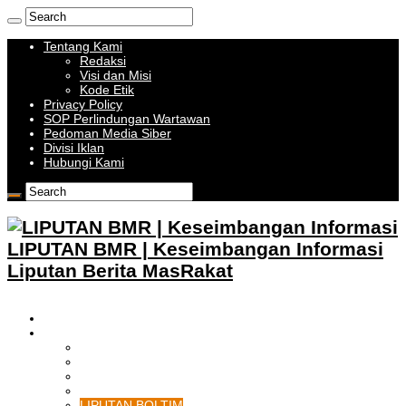
Tentang Kami
Redaksi
Visi dan Misi
Kode Etik
Privacy Policy
SOP Perlindungan Wartawan
Pedoman Media Siber
Divisi Iklan
Hubungi Kami
LIPUTAN BMR | Keseimbangan Informasi
Liputan Berita MasRakat
HOME
BOLMONG RAYA
LIPUTAN KOTAMOBAGU
LIPUTAN BOLMONG
LIPUTAN BOLMUT
LIPUTAN BOLSEL
LIPUTAN BOLTIM