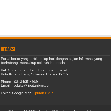
REDAKSI
Portal berita yang terbit setiap hari dengan sajian informasi yang
berimbang, mencakup seluruh indonesia.
Kel. Gogagoman, Kec. Kotamobagu Barat
Kota Kotamobagu, Sulawesi Utara - 95715
Phone : 081340514969
Email : redaksi@liputanbmr.com
Lokasi Google Map
Liputan BMR
© Copyright 2026 -
Liputan BMR | Keseimbangan Informasi
.