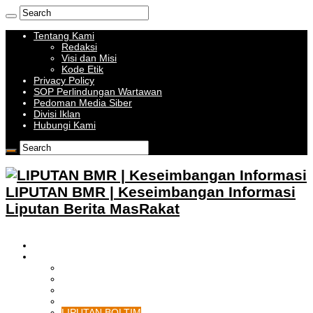
Tentang Kami
Redaksi
Visi dan Misi
Kode Etik
Privacy Policy
SOP Perlindungan Wartawan
Pedoman Media Siber
Divisi Iklan
Hubungi Kami
LIPUTAN BMR | Keseimbangan Informasi
Liputan Berita MasRakat
HOME
BOLMONG RAYA
LIPUTAN KOTAMOBAGU
LIPUTAN BOLMONG
LIPUTAN BOLMUT
LIPUTAN BOLSEL
LIPUTAN BOLTIM