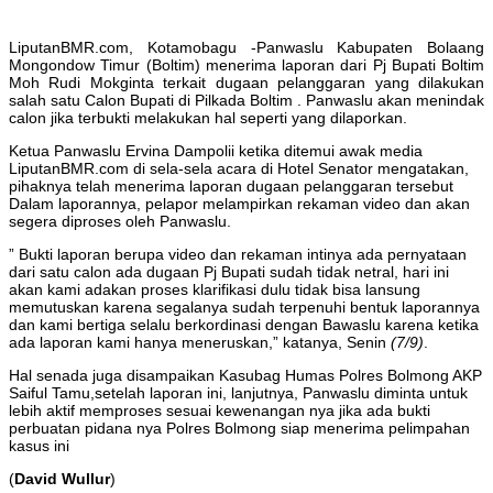
LiputanBMR.com, Kotamobagu -Panwaslu Kabupaten Bolaang
Mongondow Timur (Boltim) menerima laporan dari Pj Bupati Boltim
Moh Rudi Mokginta terkait dugaan pelanggaran yang dilakukan
salah satu Calon Bupati di Pilkada Boltim . Panwaslu akan menindak
calon jika terbukti melakukan hal seperti yang dilaporkan.
Ketua Panwaslu Ervina Dampolii ketika ditemui awak media
LiputanBMR.com di sela-sela acara di Hotel Senator mengatakan,
pihaknya telah menerima laporan dugaan pelanggaran tersebut
Dalam laporannya, pelapor melampirkan rekaman video dan akan
segera diproses oleh Panwaslu.
” Bukti laporan berupa video dan rekaman intinya ada pernyataan
dari satu calon ada dugaan Pj Bupati sudah tidak netral, hari ini
akan kami adakan proses klarifikasi dulu tidak bisa lansung
memutuskan karena segalanya sudah terpenuhi bentuk laporannya
dan kami bertiga selalu berkordinasi dengan Bawaslu karena ketika
ada laporan kami hanya meneruskan,” katanya, Senin
(7/9)
.
Hal senada juga disampaikan Kasubag Humas Polres Bolmong AKP
Saiful Tamu,setelah laporan ini, lanjutnya, Panwaslu diminta untuk
lebih aktif memproses sesuai kewenangan nya jika ada bukti
perbuatan pidana nya Polres Bolmong siap menerima pelimpahan
kasus ini
(
David Wullur
)