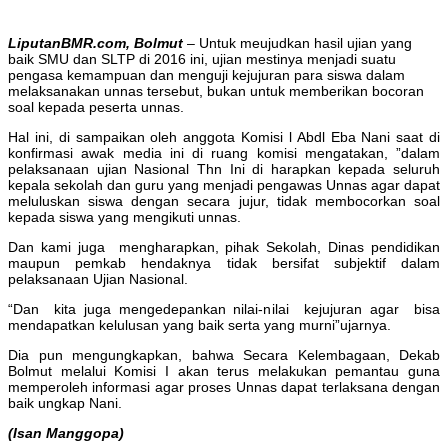
LiputanBMR.com, Bolmut
– Untuk meujudkan hasil ujian yang
baik SMU dan SLTP di 2016 ini, ujian mestinya menjadi suatu
pengasa kemampuan dan menguji kejujuran para siswa dalam
melaksanakan unnas tersebut, bukan untuk memberikan bocoran
soal kepada peserta unnas.
Hal ini, di sampaikan oleh anggota Komisi l Abdl Eba Nani saat di
konfirmasi awak media ini di ruang komisi mengatakan, ”dalam
pelaksanaan ujian Nasional Thn Ini di harapkan kepada seluruh
kepala sekolah dan guru yang menjadi pengawas Unnas agar dapat
meluluskan siswa dengan secara jujur, tidak membocorkan soal
kepada siswa yang mengikuti unnas.
Dan kami juga mengharapkan, pihak Sekolah, Dinas pendidikan
maupun pemkab hendaknya tidak bersifat subjektif dalam
pelaksanaan Ujian Nasional.
“Dan kita juga mengedepankan nilai-nilai kejujuran agar bisa
mendapatkan kelulusan yang baik serta yang murni”ujarnya.
Dia pun mengungkapkan, bahwa Secara Kelembagaan, Dekab
Bolmut melalui Komisi I akan terus melakukan pemantau guna
memperoleh informasi agar proses Unnas dapat terlaksana dengan
baik ungkap Nani.
(Isan Manggopa)