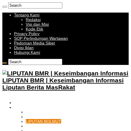
Tentang Kami
Redaksi
Visi dan Misi
Kode Etik
Privacy Policy
SOP Perlindungan Wartawan
Pedoman Media Siber
Divisi Iklan
Hubungi Kami
LIPUTAN BMR | Keseimbangan Informasi
Liputan Berita MasRakat
HOME
BOLMONG RAYA
LIPUTAN KOTAMOBAGU
LIPUTAN BOLMONG
LIPUTAN BOLMUT
LIPUTAN BOLSEL
LIPUTAN BOLTIM