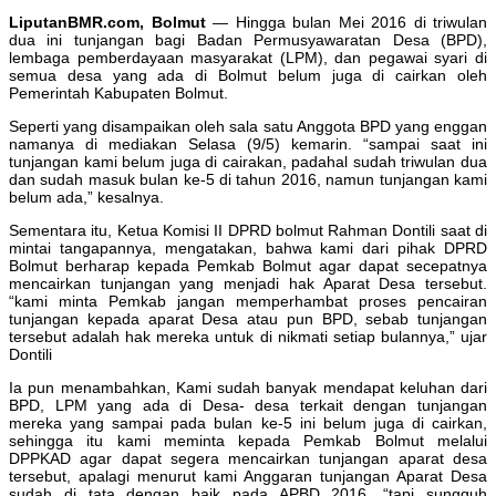
LiputanBMR.com, Bolmut
— Hingga bulan Mei 2016 di triwulan
dua ini tunjangan bagi Badan Permusyawaratan Desa (BPD),
lembaga pemberdayaan masyarakat (LPM), dan pegawai syari di
semua desa yang ada di Bolmut belum juga di cairkan oleh
Pemerintah Kabupaten Bolmut.
Seperti yang disampaikan oleh sala satu Anggota BPD yang enggan
namanya di mediakan Selasa (9/5) kemarin. “sampai saat ini
tunjangan kami belum juga di cairakan, padahal sudah triwulan dua
dan sudah masuk bulan ke-5 di tahun 2016, namun tunjangan kami
belum ada,” kesalnya.
Sementara itu, Ketua Komisi II DPRD bolmut Rahman Dontili saat di
mintai tangapannya, mengatakan, bahwa kami dari pihak DPRD
Bolmut berharap kepada Pemkab Bolmut agar dapat secepatnya
mencairkan tunjangan yang menjadi hak Aparat Desa tersebut.
“kami minta Pemkab jangan memperhambat proses pencairan
tunjangan kepada aparat Desa atau pun BPD, sebab tunjangan
tersebut adalah hak mereka untuk di nikmati setiap bulannya,” ujar
Dontili
Ia pun menambahkan, Kami sudah banyak mendapat keluhan dari
BPD, LPM yang ada di Desa- desa terkait dengan tunjangan
mereka yang sampai pada bulan ke-5 ini belum juga di cairkan,
sehingga itu kami meminta kepada Pemkab Bolmut melalui
DPPKAD agar dapat segera mencairkan tunjangan aparat desa
tersebut, apalagi menurut kami Anggaran tunjangan Aparat Desa
sudah di tata dengan baik pada APBD 2016, “tapi sungguh