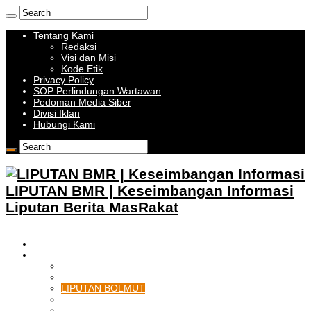
Tentang Kami
Redaksi
Visi dan Misi
Kode Etik
Privacy Policy
SOP Perlindungan Wartawan
Pedoman Media Siber
Divisi Iklan
Hubungi Kami
LIPUTAN BMR | Keseimbangan Informasi
Liputan Berita MasRakat
HOME
BOLMONG RAYA
LIPUTAN KOTAMOBAGU
LIPUTAN BOLMONG
LIPUTAN BOLMUT
LIPUTAN BOLSEL
LIPUTAN BOLTIM