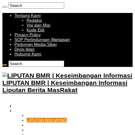
Tentang Kami
Redaksi
Visi dan Misi
Kode Etik
Privacy Policy
SOP Perlindungan Wartawan
Pedoman Media Siber
Divisi Iklan
Hubungi Kami
LIPUTAN BMR | Keseimbangan Informasi
Liputan Berita MasRakat
HOME
BOLMONG RAYA
LIPUTAN KOTAMOBAGU
LIPUTAN BOLMONG
LIPUTAN BOLMUT
LIPUTAN BOLSEL
LIPUTAN BOLTIM