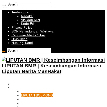
Tentang Kami
Redaksi
Visi dan Misi
Kode Etik
Privacy Policy
SOP Perlindungan Wartawan
Pedoman Media Siber
Divisi Iklan
Hubungi Kami
LIPUTAN BMR | Keseimbangan Informasi
Liputan Berita MasRakat
HOME
BOLMONG RAYA
LIPUTAN KOTAMOBAGU
LIPUTAN BOLMONG
LIPUTAN BOLMUT
LIPUTAN BOLSEL
LIPUTAN BOLTIM