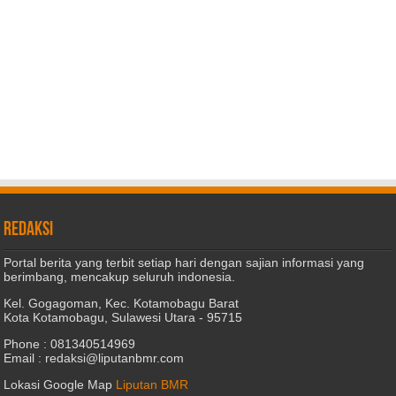
REDAKSI
Portal berita yang terbit setiap hari dengan sajian informasi yang
berimbang, mencakup seluruh indonesia.
Kel. Gogagoman, Kec. Kotamobagu Barat
Kota Kotamobagu, Sulawesi Utara - 95715
Phone : 081340514969
Email : redaksi@liputanbmr.com
Lokasi Google Map
Liputan BMR