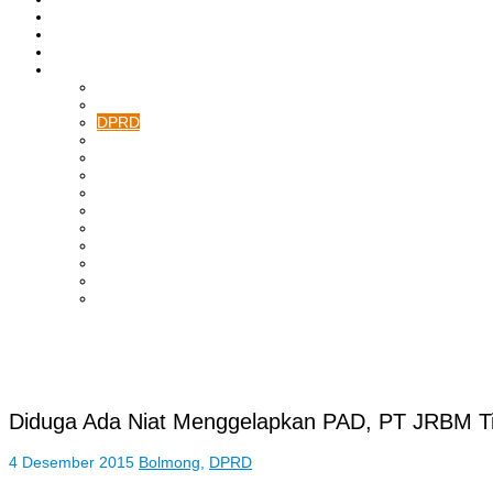
ASAHAN
HUKRIM
EKONOMI & BISNIS
LAINNYA
ADVERTORIAL
TEKNOLOGI
DPRD
SULUT
POLITIK
SPORTS
NASIONAL
INTERNASIONAL
PENDIDIKAN
KESEHATAN
HIBURAN
OPINI
CITIZEN JOURNALIST
Diduga Ada Niat Menggelapkan PAD, PT JRBM T
4 Desember 2015
Bolmong
,
DPRD