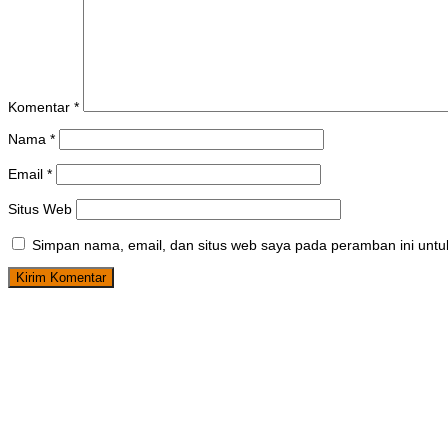
Komentar
*
Nama
*
Email
*
Situs Web
Simpan nama, email, dan situs web saya pada peramban ini untu