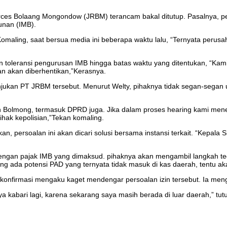
ces Bolaang Mongondow (JRBM) terancam bakal ditutup. Pasalnya, p
unan (IMB).
omaling, saat bersua media ini beberapa waktu lalu, “Ternyata per
 toleransi pengurusan IMB hingga batas waktu yang ditentukan, “Kam
an akan diberhentikan,”Kerasnya.
tunjukan PT JRBM tersebut. Menurut Welty, pihaknya tidak segan-seg
olmong, termasuk DPRD juga. Jika dalam proses hearing kami menem
hak kepolisian,”Tekan komaling.
 persoalan ini akan dicari solusi bersama instansi terkait. “Kepala Si
ngan pajak IMB yang dimaksud. pihaknya akan mengambil langkah tegas
a potensi PAD yang ternyata tidak masuk di kas daerah, tentu akan k
dikonfirmasi mengaku kaget mendengar persoalan izin tersebut. Ia men
a kabari lagi, karena sekarang saya masih berada di luar daerah,” tut