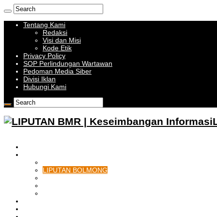
Tentang Kami
Redaksi
Visi dan Misi
Kode Etik
Privacy Policy
SOP Perlindungan Wartawan
Pedoman Media Siber
Divisi Iklan
Hubungi Kami
HOME
BOLMONG RAYA
LIPUTAN KOTAMOBAGU
LIPUTAN BOLMONG
LIPUTAN BOLMUT
LIPUTAN BOLSEL
LIPUTAN BOLTIM
BATAM
BATU BARA
MUSI BANYUASIN