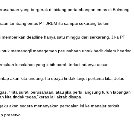
erusahaan yang bergerak di bidang pertambangan emas di Bolmong
usahaan tambang emas PT JRBM itu sampai sekarang belum
i memberikan deadline hanya satu minggu dari serkarang. Jika PT
an untuk memanggil managemen perusahaan untuk hadir dalam hearing
ukan kesalahan yang lebih parah terkait adanya unsur
ntap akan kita undang. Itu upaya tindak lanjut pertama kita,”Jelas
, “Kita surati perusahaan, atau jika perlu langsung turun lapangan
ita tindak tegas,”keras lali akrab disapa.
gaku akan segera menanyakan persoalan ini ke manajer terkait.
up prasetyo.