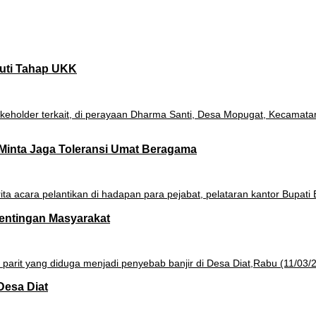
uti Tahap UKK
Minta Jaga Toleransi Umat Beragama
pentingan Masyarakat
Desa Diat