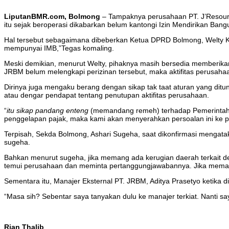
LiputanBMR.com, Bolmong
– Tampaknya perusahaan PT. J’Resour
itu sejak beroperasi dikabarkan belum kantongi Izin Mendirikan Bang
Hal tersebut sebagaimana dibeberkan Ketua DPRD Bolmong, Welty K
mempunyai IMB,”Tegas komaling.
Meski demikian, menurut Welty, pihaknya masih bersedia memberikan
JRBM belum melengkapi perizinan tersebut, maka aktifitas perusaha
Dirinya juga mengaku berang dengan sikap tak taat aturan yang di
atau dengar pendapat tentang penutupan aktifitas perusahaan.
“
itu sikap pandang enteng
(memandang remeh) terhadap Pemerintah B
penggelapan pajak, maka kami akan menyerahkan persoalan ini ke pi
Terpisah, Sekda Bolmong, Ashari Sugeha, saat dikonfirmasi mengatakan,
sugeha.
Bahkan menurut sugeha, jika memang ada kerugian daerah terkait de
temui perusahaan dan meminta pertanggungjawabannya. Jika memang ad
Sementara itu, Manajer Eksternal PT. JRBM, Aditya Prasetyo ketika 
“Masa sih? Sebentar saya tanyakan dulu ke manajer terkiat. Nanti say
Rian Thalib