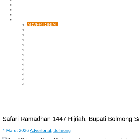
ASAHAN
HUKRIM
EKONOMI & BISNIS
LAINNYA
ADVERTORIAL
TEKNOLOGI
DPRD
SULUT
POLITIK
SPORTS
NASIONAL
INTERNASIONAL
PENDIDIKAN
KESEHATAN
HIBURAN
OPINI
CITIZEN JOURNALIST
Safari Ramadhan 1447 Hijriah, Bupati Bolmong
4 Maret 2026
Advertorial
,
Bolmong