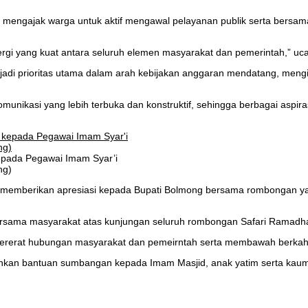
 mengajak warga untuk aktif mengawal pelayanan publik serta bersam
rgi yang kuat antara seluruh elemen masyarakat dan pemerintah,” uca
njadi prioritas utama dalam arah kebijakan anggaran mendatang, me
omunikasi yang lebih terbuka dan konstruktif, sehingga berbagai aspir
epada Pegawai Imam Syar’i
ng)
, memberikan apresiasi kepada Bupati Bolmong bersama rombongan ya
 bersama masyarakat atas kunjungan seluruh rombongan Safari Rama
ererat hubungan masyarakat dan pemeirntah serta membawah berkah 
ahkan bantuan sumbangan kepada Imam Masjid, anak yatim serta kaum