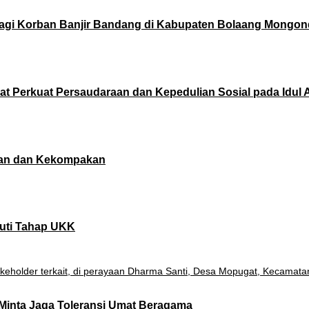
agi Korban Banjir Bandang di Kabupaten Bolaang Mongo
t Perkuat Persaudaraan dan Kepedulian Sosial pada Idul A
tan dan Kekompakan
uti Tahap UKK
Minta Jaga Toleransi Umat Beragama