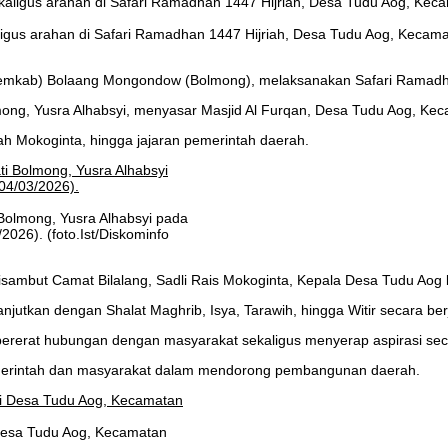
gus arahan di Safari Ramadhan 1447 Hijriah, Desa Tudu Aog, Kecamata
emkab) Bolaang Mongondow (Bolmong), melaksanakan Safari Ramadha
mong, Yusra Alhabsyi, menyasar Masjid Al Furqan, Desa Tudu Aog, Kec
ah Mokoginta, hingga jajaran pemerintah daerah.
Bolmong, Yusra Alhabsyi pada
026). (foto.Ist/Diskominfo
ambut Camat Bilalang, Sadli Rais Mokoginta, Kepala Desa Tudu Aog 
jutkan dengan Shalat Maghrib, Isya, Tarawih, hingga Witir secara be
erat hubungan dengan masyarakat sekaligus menyerap aspirasi secar
emerintah dan masyarakat dalam mendorong pembangunan daerah.
Desa Tudu Aog, Kecamatan