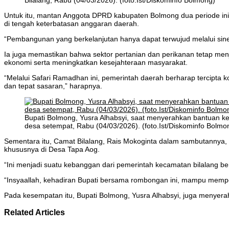
Bilalang, Rabu (04/03/2026). (foto.Ist/Diskominfo Bolmong)
Untuk itu, mantan Anggota DPRD kabupaten Bolmong dua periode ini
di tengah keterbatasan anggaran daerah.
“Pembangunan yang berkelanjutan hanya dapat terwujud melalui sine
Ia juga memastikan bahwa sektor pertanian dan perikanan tetap me
ekonomi serta meningkatkan kesejahteraan masyarakat.
“Melalui Safari Ramadhan ini, pemerintah daerah berharap tercipta k
dan tepat sasaran,” harapnya.
Bupati Bolmong, Yusra Alhabsyi, saat menyerahkan bantuan k
desa setempat, Rabu (04/03/2026). (foto.Ist/Diskominfo Bolmo
Sementara itu, Camat Bilalang, Rais Mokoginta dalam sambutannya
khususnya di Desa Tapa Aog.
“Ini menjadi suatu kebanggan dari pemerintah kecamatan bilalang
“Insyaallah, kehadiran Bupati bersama rombongan ini, mampu memp
Pada kesempatan itu, Bupati Bolmong, Yusra Alhabsyi, juga menyer
Related Articles