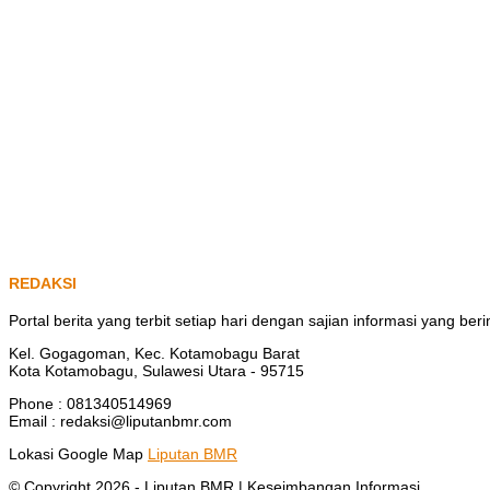
REDAKSI
Portal berita yang terbit setiap hari dengan sajian informasi yang b
Kel. Gogagoman, Kec. Kotamobagu Barat
Kota Kotamobagu, Sulawesi Utara - 95715
Phone : 081340514969
Email : redaksi@liputanbmr.com
Lokasi Google Map
Liputan BMR
© Copyright 2026 -
Liputan BMR | Keseimbangan Informasi
.