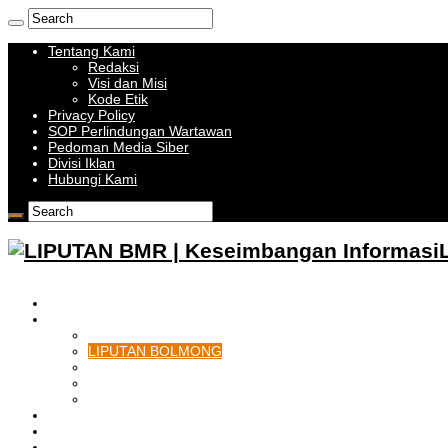
Tentang Kami
Redaksi
Visi dan Misi
Kode Etik
Privacy Policy
SOP Perlindungan Wartawan
Pedoman Media Siber
Divisi Iklan
Hubungi Kami
HOME
BOLMONG RAYA
LIPUTAN KOTAMOBAGU
LIPUTAN BOLMONG
LIPUTAN BOLMUT
LIPUTAN BOLSEL
LIPUTAN BOLTIM
BATAM
BATU BARA
MUSI BANYUASIN