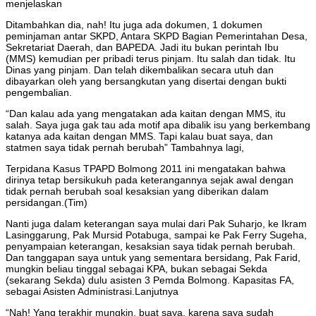
menjelaskan
Ditambahkan dia, nah! Itu juga ada dokumen, 1 dokumen
peminjaman antar SKPD, Antara SKPD Bagian Pemerintahan Desa,
Sekretariat Daerah, dan BAPEDA. Jadi itu bukan perintah Ibu
(MMS) kemudian per pribadi terus pinjam. Itu salah dan tidak. Itu
Dinas yang pinjam. Dan telah dikembalikan secara utuh dan
dibayarkan oleh yang bersangkutan yang disertai dengan bukti
pengembalian.
“Dan kalau ada yang mengatakan ada kaitan dengan MMS, itu
salah. Saya juga gak tau ada motif apa dibalik isu yang berkembang
katanya ada kaitan dengan MMS. Tapi kalau buat saya, dan
statmen saya tidak pernah berubah” Tambahnya lagi,
Terpidana Kasus TPAPD Bolmong 2011 ini mengatakan bahwa
dirinya tetap bersikukuh pada keterangannya sejak awal dengan
tidak pernah berubah soal kesaksian yang diberikan dalam
persidangan.(Tim)
Nanti juga dalam keterangan saya mulai dari Pak Suharjo, ke Ikram
Lasinggarung, Pak Mursid Potabuga, sampai ke Pak Ferry Sugeha,
penyampaian keterangan, kesaksian saya tidak pernah berubah.
Dan tanggapan saya untuk yang sementara bersidang, Pak Farid,
mungkin beliau tinggal sebagai KPA, bukan sebagai Sekda
(sekarang Sekda) dulu asisten 3 Pemda Bolmong. Kapasitas FA,
sebagai Asisten Administrasi.Lanjutnya
“Nah! Yang terakhir mungkin, buat saya, karena saya sudah