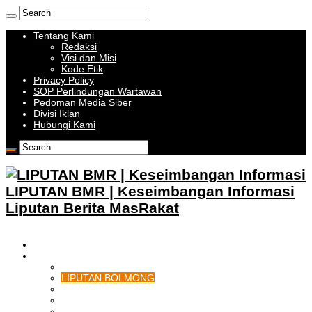
Tentang Kami
Redaksi
Visi dan Misi
Kode Etik
Privacy Policy
SOP Perlindungan Wartawan
Pedoman Media Siber
Divisi Iklan
Hubungi Kami
LIPUTAN BMR | Keseimbangan Informasi
Liputan Berita MasRakat
HOME
BOLMONG RAYA
LIPUTAN KOTAMOBAGU
LIPUTAN BOLMONG
LIPUTAN BOLMUT
LIPUTAN BOLSEL
LIPUTAN BOLTIM