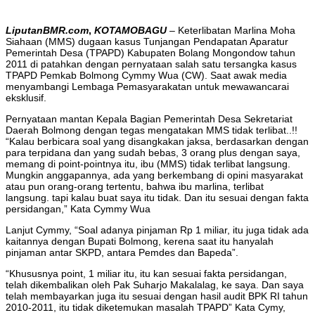
LiputanBMR.com
,
KOTAMOBAGU
–
Keterlibatan Marlina Moha
Siahaan (MMS) dugaan kasus Tunjangan Pendapatan Aparatur
Pemerintah Desa (TPAPD) Kabupaten Bolang Mongondow tahun
2011 di patahkan dengan pernyataan salah satu tersangka kasus
TPAPD Pemkab Bolmong Cymmy Wua (CW). Saat awak media
menyambangi Lembaga Pemasyarakatan untuk mewawancarai
eksklusif.
Pernyataan mantan Kepala Bagian Pemerintah Desa Sekretariat
Daerah Bolmong dengan tegas mengatakan MMS tidak terlibat..!!
“Kalau berbicara soal yang disangkakan jaksa, berdasarkan dengan
para terpidana dan yang sudah bebas, 3 orang plus dengan saya,
memang di point-pointnya itu, ibu (MMS) tidak terlibat langsung.
Mungkin anggapannya, ada yang berkembang di opini masyarakat
atau pun orang-orang tertentu, bahwa ibu marlina, terlibat
langsung. tapi kalau buat saya itu tidak. Dan itu sesuai dengan fakta
persidangan,” Kata Cymmy Wua
Lanjut Cymmy, “Soal adanya pinjaman Rp 1 miliar, itu juga tidak ada
kaitannya dengan Bupati Bolmong, kerena saat itu hanyalah
pinjaman antar SKPD, antara Pemdes dan Bapeda”.
“Khususnya point, 1 miliar itu, itu kan sesuai fakta persidangan,
telah dikembalikan oleh Pak Suharjo Makalalag, ke saya. Dan saya
telah membayarkan juga itu sesuai dengan hasil audit BPK RI tahun
2010-2011, itu tidak diketemukan masalah TPAPD” Kata Cymy,