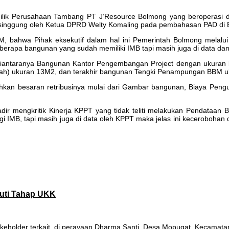
milik Perusahaan Tambang PT J’Resource Bolmong yang beroperasi
singgung oleh Ketua DPRD Welty Komaling pada pembahasan PAD di B
M, bahwa Pihak eksekutif dalam hal ini Pemerintah Bolmong melalu
erapa bangunan yang sudah memiliki IMB tapi masih juga di data dan 
 diantaranya Bangunan Kantor Pengembangan Project dengan ukura
Buah) ukuran 13M2, dan terakhir bangunan Tengki Penampungan BBM 
ahkan besaran retribusinya mulai dari Gambar bangunan, Biaya Pengu
dir mengkritik Kinerja KPPT yang tidak teliti melakukan Pendataan
B, tapi masih juga di data oleh KPPT maka jelas ini kecerobohan dan
uti Tahap UKK