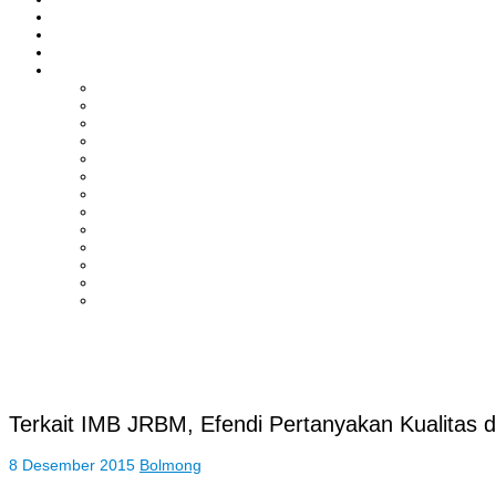
ASAHAN
HUKRIM
EKONOMI & BISNIS
LAINNYA
ADVERTORIAL
TEKNOLOGI
DPRD
SULUT
POLITIK
SPORTS
NASIONAL
INTERNASIONAL
PENDIDIKAN
KESEHATAN
HIBURAN
OPINI
CITIZEN JOURNALIST
Terkait IMB JRBM, Efendi Pertanyakan Kualitas
8 Desember 2015
Bolmong