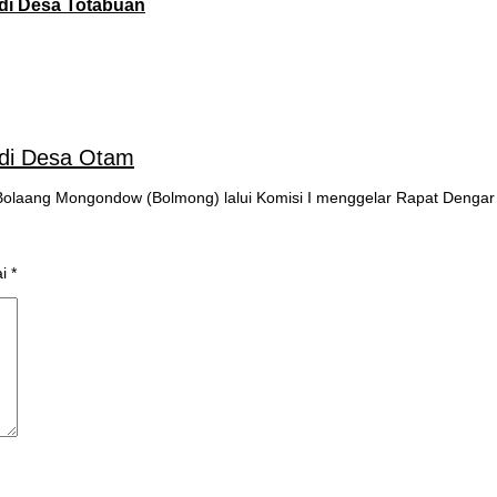
di Desa Totabuan
di Desa Otam
laang Mongondow (Bolmong) lalui Komisi I menggelar Rapat Denga
ai
*