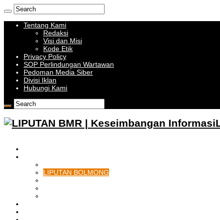
Tentang Kami
Redaksi
Visi dan Misi
Kode Etik
Privacy Policy
SOP Perlindungan Wartawan
Pedoman Media Siber
Divisi Iklan
Hubungi Kami
HOME
BOLMONG RAYA
LIPUTAN KOTAMOBAGU
LIPUTAN BOLMONG
LIPUTAN BOLMUT
LIPUTAN BOLSEL
LIPUTAN BOLTIM
BATAM
BATU BARA
MUSI BANYUASIN