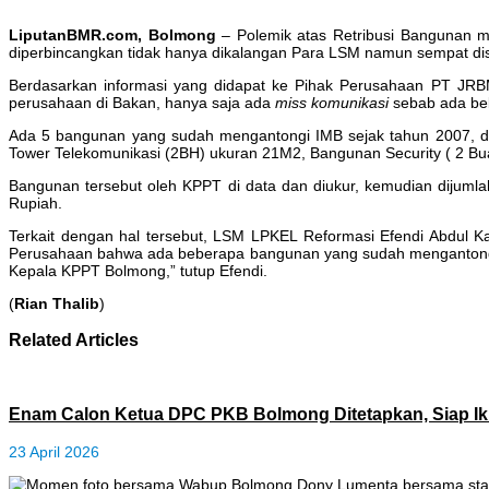
LiputanBMR.com, Bolmong
– Polemik atas Retribusi Bangunan 
diperbincangkan tidak hanya dikalangan Para LSM namun sempat di
Berdasarkan informasi yang didapat ke Pihak Perusahaan PT JRB
perusahaan di Bakan, hanya saja ada
miss
komunikasi
sebab ada beb
Ada 5 bangunan yang sudah mengantongi IMB sejak tahun 2007,
Tower Telekomunikasi (2BH) ukuran 21M2, Bangunan Security ( 2 
Bangunan tersebut oleh KPPT di data dan diukur, kemudian dijuml
Rupiah.
Terkait dengan hal tersebut, LSM LPKEL Reformasi Efendi Abdul Ka
Perusahaan bahwa ada beberapa bangunan yang sudah mengantongi IM
Kepala KPPT Bolmong,” tutup Efendi.
(
Rian Thalib
)
Related Articles
Enam Calon Ketua DPC PKB Bolmong Ditetapkan, Siap Ik
23 April 2026