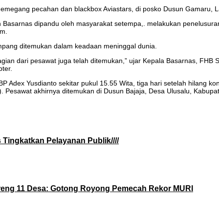
megang pecahan dan blackbox Aviastars, di posko Dusun Gamaru, Lat
 dan Basarnas dipandu oleh masyarakat setempa,. melakukan penelusuran
am.
enumpang ditemukan dalam keadaan meninggal dunia.
ian dari pesawat juga telah ditemukan,” ujar Kepala Basarnas, FHB 
ter.
 Adex Yusdianto sekitar pukul 15.55 Wita, tiga hari setelah hilang k
5). Pesawat akhirnya ditemukan di Dusun Bajaja, Desa Ulusalu, Kabupa
 Tingkatkan Pelayanan Publik////
eng 11 Desa: Gotong Royong Pemecah Rekor MURI