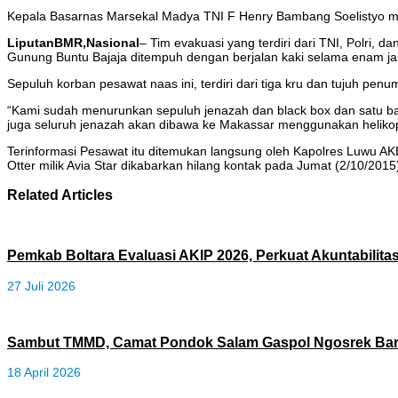
Kepala Basarnas Marsekal Madya TNI F Henry Bambang Soelistyo me
LiputanBMR,Nasional
– Tim evakuasi yang terdiri dari TNI, Polri,
Gunung Buntu Bajaja ditempuh dengan berjalan kaki selama enam j
Sepuluh korban pesawat naas ini, terdiri dari tiga kru dan tujuh p
“Kami sudah menurunkan sepuluh jenazah dan black box dan satu bag
juga seluruh jenazah akan dibawa ke Makassar menggunakan helikop
Terinformasi Pesawat itu ditemukan langsung oleh Kapolres Luwu AKBP
Otter milik Avia Star dikabarkan hilang kontak pada Jumat (2/10/201
Related Articles
Pemkab Boltara Evaluasi AKIP 2026, Perkuat Akuntabilitas
27 Juli 2026
Sambut TMMD, Camat Pondok Salam Gaspol Ngosrek Bar
18 April 2026