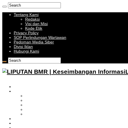
Tentang Kami
Redaksi
Visi dan Misi
Kode Etik
Privacy Policy
SOP Perlindungan Wartawan
Pedoman Media Siber
Divisi Iklan
Hubungi Kami
HOME
BOLMONG RAYA
LIPUTAN KOTAMOBAGU
LIPUTAN BOLMONG
LIPUTAN BOLMUT
LIPUTAN BOLSEL
LIPUTAN BOLTIM
BATAM
BATU BARA
MUSI BANYUASIN