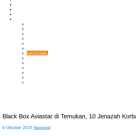
ASAHAN
HUKRIM
EKONOMI & BISNIS
LAINNYA
ADVERTORIAL
TEKNOLOGI
DPRD
SULUT
POLITIK
SPORTS
NASIONAL
INTERNASIONAL
PENDIDIKAN
KESEHATAN
HIBURAN
OPINI
CITIZEN JOURNALIST
Black Box Aviastar di Temukan, 10 Jenazah Kor
6 Oktober 2015
Nasional