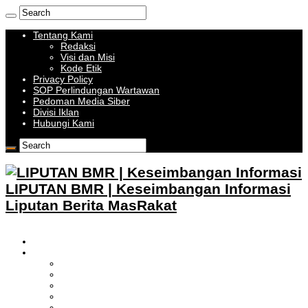
Tentang Kami
Redaksi
Visi dan Misi
Kode Etik
Privacy Policy
SOP Perlindungan Wartawan
Pedoman Media Siber
Divisi Iklan
Hubungi Kami
LIPUTAN BMR | Keseimbangan Informasi
Liputan Berita MasRakat
HOME
BOLMONG RAYA
LIPUTAN KOTAMOBAGU
LIPUTAN BOLMONG
LIPUTAN BOLMUT
LIPUTAN BOLSEL
LIPUTAN BOLTIM