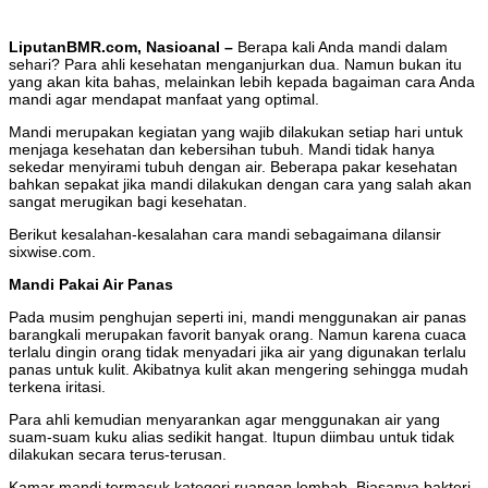
LiputanBMR.com, Nasioanal –
Berapa kali Anda mandi dalam
sehari? Para ahli kesehatan menganjurkan dua. Namun bukan itu
yang akan kita bahas, melainkan lebih kepada bagaiman cara Anda
mandi agar mendapat manfaat yang optimal.
Mandi merupakan kegiatan yang wajib dilakukan setiap hari untuk
menjaga kesehatan dan kebersihan tubuh. Mandi tidak hanya
sekedar menyirami tubuh dengan air. Beberapa pakar kesehatan
bahkan sepakat jika mandi dilakukan dengan cara yang salah akan
sangat merugikan bagi kesehatan.
Berikut kesalahan-kesalahan cara mandi sebagaimana dilansir
sixwise.com.
Mandi Pakai Air Panas
Pada musim penghujan seperti ini, mandi menggunakan air panas
barangkali merupakan favorit banyak orang. Namun karena cuaca
terlalu dingin orang tidak menyadari jika air yang digunakan terlalu
panas untuk kulit. Akibatnya kulit akan mengering sehingga mudah
terkena iritasi.
Para ahli kemudian menyarankan agar menggunakan air yang
suam-suam kuku alias sedikit hangat. Itupun diimbau untuk tidak
dilakukan secara terus-terusan.
Kamar mandi termasuk kategori ruangan lembab. Biasanya bakteri