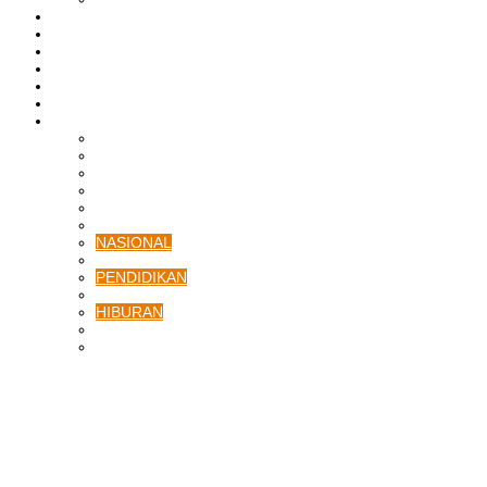
BATAM
BATU BARA
MUSI BANYUASIN
ASAHAN
HUKRIM
EKONOMI & BISNIS
LAINNYA
ADVERTORIAL
TEKNOLOGI
DPRD
SULUT
POLITIK
SPORTS
NASIONAL
INTERNASIONAL
PENDIDIKAN
KESEHATAN
HIBURAN
OPINI
CITIZEN JOURNALIST