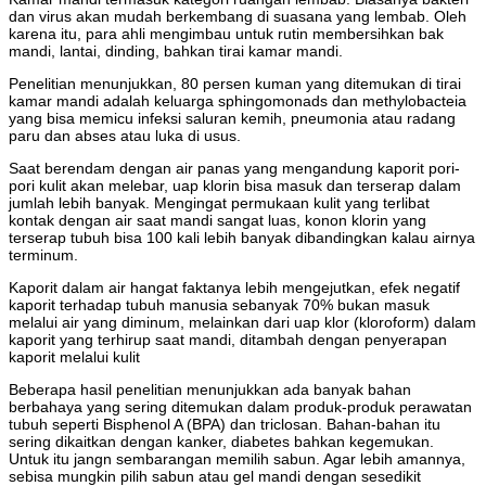
dan virus akan mudah berkembang di suasana yang lembab. Oleh
karena itu, para ahli mengimbau untuk rutin membersihkan bak
mandi, lantai, dinding, bahkan tirai kamar mandi.
Penelitian menunjukkan, 80 persen kuman yang ditemukan di tirai
kamar mandi adalah keluarga sphingomonads dan methylobacteia
yang bisa memicu infeksi saluran kemih, pneumonia atau radang
paru dan abses atau luka di usus.
Saat berendam dengan air panas yang mengandung kaporit pori-
pori kulit akan melebar, uap klorin bisa masuk dan terserap dalam
jumlah lebih banyak. Mengingat permukaan kulit yang terlibat
kontak dengan air saat mandi sangat luas, konon klorin yang
terserap tubuh bisa 100 kali lebih banyak dibandingkan kalau airnya
terminum.
Kaporit dalam air hangat faktanya lebih mengejutkan, efek negatif
kaporit terhadap tubuh manusia sebanyak 70% bukan masuk
melalui air yang diminum, melainkan dari uap klor (kloroform) dalam
kaporit yang terhirup saat mandi, ditambah dengan penyerapan
kaporit melalui kulit
Beberapa hasil penelitian menunjukkan ada banyak bahan
berbahaya yang sering ditemukan dalam produk-produk perawatan
tubuh seperti Bisphenol A (BPA) dan triclosan. Bahan-bahan itu
sering dikaitkan dengan kanker, diabetes bahkan kegemukan.
Untuk itu jangn sembarangan memilih sabun. Agar lebih amannya,
sebisa mungkin pilih sabun atau gel mandi dengan sesedikit