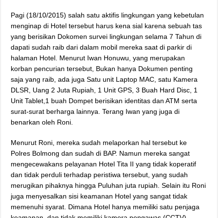
Pagi (18/10/2015) salah satu aktifis lingkungan yang kebetulan
menginap di Hotel tersebut harus kena sial karena sebuah tas
yang berisikan Dokomen survei lingkungan selama 7 Tahun di
dapati sudah raib dari dalam mobil mereka saat di parkir di
halaman Hotel. Menurut Iwan Honuwu, yang merupakan
korban pencurian tersebut, Bukan hanya Dokumen penting
saja yang raib, ada juga Satu unit Laptop MAC, satu Kamera
DLSR, Uang 2 Juta Rupiah, 1 Unit GPS, 3 Buah Hard Disc, 1
Unit Tablet,1 buah Dompet berisikan identitas dan ATM serta
surat-surat berharga lainnya. Terang Iwan yang juga di
benarkan oleh Roni.
Menurut Roni, mereka sudah melaporkan hal tersebut ke
Polres Bolmong dan sudah di BAP. Namun mereka sangat
mengecewakans pelayanan Hotel Tita II yang tidak koperatif
dan tidak perduli terhadap peristiwa tersebut, yang sudah
merugikan pihaknya hingga Puluhan juta rupiah. Selain itu Roni
juga menyesalkan sisi keamanan Hotel yang sangat tidak
memenuhi syarat. Dimana Hotel hanya memiliki satu penjaga
keamanan, dan tidak memiliki kamera pengawas (CCTV).