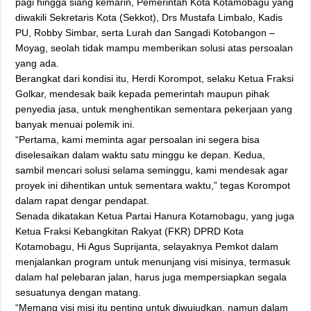
pagi hingga siang kemarin, Pemerintah Kota Kotamobagu yang
diwakili Sekretaris Kota (Sekkot), Drs Mustafa Limbalo, Kadis
PU, Robby Simbar, serta Lurah dan Sangadi Kotobangon –
Moyag, seolah tidak mampu memberikan solusi atas persoalan
yang ada.
Berangkat dari kondisi itu, Herdi Korompot, selaku Ketua Fraksi
Golkar, mendesak baik kepada pemerintah maupun pihak
penyedia jasa, untuk menghentikan sementara pekerjaan yang
banyak menuai polemik ini.
“Pertama, kami meminta agar persoalan ini segera bisa
diselesaikan dalam waktu satu minggu ke depan. Kedua,
sambil mencari solusi selama seminggu, kami mendesak agar
proyek ini dihentikan untuk sementara waktu,” tegas Korompot
dalam rapat dengar pendapat.
Senada dikatakan Ketua Partai Hanura Kotamobagu, yang juga
Ketua Fraksi Kebangkitan Rakyat (FKR) DPRD Kota
Kotamobagu, Hi Agus Suprijanta, selayaknya Pemkot dalam
menjalankan program untuk menunjang visi misinya, termasuk
dalam hal pelebaran jalan, harus juga mempersiapkan segala
sesuatunya dengan matang.
“Memang visi misi itu penting untuk diwujudkan, namun dalam