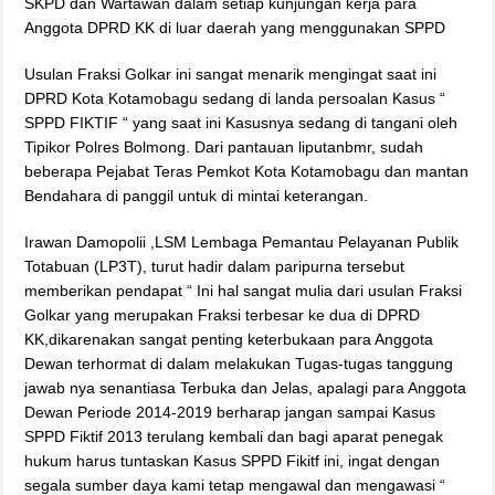
SKPD dan Wartawan dalam setiap kunjungan kerja para
Anggota DPRD KK di luar daerah yang menggunakan SPPD
Usulan Fraksi Golkar ini sangat menarik mengingat saat ini
DPRD Kota Kotamobagu sedang di landa persoalan Kasus “
SPPD FIKTIF “ yang saat ini Kasusnya sedang di tangani oleh
Tipikor Polres Bolmong. Dari pantauan liputanbmr, sudah
beberapa Pejabat Teras Pemkot Kota Kotamobagu dan mantan
Bendahara di panggil untuk di mintai keterangan.
Irawan Damopolii ,LSM Lembaga Pemantau Pelayanan Publik
Totabuan (LP3T), turut hadir dalam paripurna tersebut
memberikan pendapat “ Ini hal sangat mulia dari usulan Fraksi
Golkar yang merupakan Fraksi terbesar ke dua di DPRD
KK,dikarenakan sangat penting keterbukaan para Anggota
Dewan terhormat di dalam melakukan Tugas-tugas tanggung
jawab nya senantiasa Terbuka dan Jelas, apalagi para Anggota
Dewan Periode 2014-2019 berharap jangan sampai Kasus
SPPD Fiktif 2013 terulang kembali dan bagi aparat penegak
hukum harus tuntaskan Kasus SPPD Fikitf ini, ingat dengan
segala sumber daya kami tetap mengawal dan mengawasi “