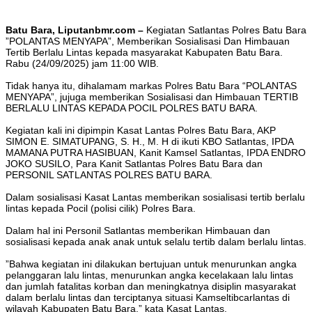
‎Batu Bara, Liputanbmr.com –
Kegiatan Satlantas Polres Batu Bara
”POLANTAS MENYAPA”, Memberikan Sosialisasi Dan Himbauan
Tertib Berlalu Lintas kepada masyarakat Kabupaten Batu Bara.
Rabu (24/09/2025) jam 11:00 WIB.
‎Tidak hanya itu, dihalamam markas Polres Batu Bara “POLANTAS
MENYAPA”, jujuga memberikan Sosialisasi dan Himbauan TERTIB
BERLALU LINTAS KEPADA POCIL POLRES BATU BARA.
‎Kegiatan kali ini dipimpin Kasat Lantas Polres Batu Bara, AKP
SIMON E. SIMATUPANG, S. H., M. H di ikuti KBO Satlantas, IPDA
MAMANA PUTRA HASIBUAN, Kanit Kamsel Satlantas, IPDA ENDRO
JOKO SUSILO, ⁠Para Kanit Satlantas Polres Batu Bara dan
PERSONIL SATLANTAS POLRES BATU BARA.
‎Dalam sosialisasi Kasat Lantas memberikan sosialisasi tertib berlalu
lintas kepada Pocil (polisi cilik) Polres Bara.
‎Dalam hal ini Personil Satlantas memberikan Himbauan dan
sosialisasi kepada anak anak untuk selalu tertib dalam berlalu lintas.
‎”Bahwa kegiatan ini dilakukan bertujuan untuk menurunkan angka
pelanggaran lalu lintas, menurunkan angka kecelakaan lalu lintas
dan jumlah fatalitas korban dan meningkatnya disiplin masyarakat
dalam berlalu lintas dan terciptanya situasi Kamseltibcarlantas di
wilayah Kabupaten Batu Bara,” kata Kasat Lantas.