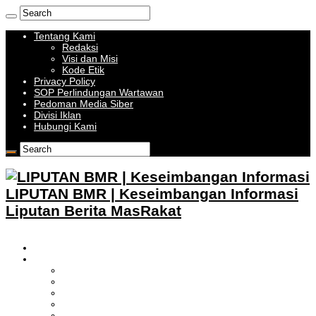
Tentang Kami
Redaksi
Visi dan Misi
Kode Etik
Privacy Policy
SOP Perlindungan Wartawan
Pedoman Media Siber
Divisi Iklan
Hubungi Kami
LIPUTAN BMR | Keseimbangan Informasi
Liputan Berita MasRakat
HOME
BOLMONG RAYA
LIPUTAN KOTAMOBAGU
LIPUTAN BOLMONG
LIPUTAN BOLMUT
LIPUTAN BOLSEL
LIPUTAN BOLTIM