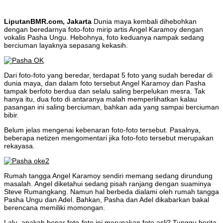
LiputanBMR.com, Jakarta
Dunia maya kembali dihebohkan
dengan beredarnya foto-foto mirip artis Angel Karamoy dengan
vokalis Pasha Ungu. Hebohnya, foto keduanya nampak sedang
berciuman layaknya sepasang kekasih.
Dari foto-foto yang beredar, terdapat 5 foto yang sudah beredar di
dunia maya, dan dalam foto tersebut Angel Karamoy dan Pasha
tampak berfoto berdua dan selalu saling berpelukan mesra. Tak
hanya itu, dua foto di antaranya malah memperlihatkan kalau
pasangan ini saling berciuman, bahkan ada yang sampai berciuman
bibir.
Belum jelas mengenai kebenaran foto-foto tersebut. Pasalnya,
beberapa netizen mengomentari jika foto-foto tersebut merupakan
rekayasa.
Rumah tangga Angel Karamoy sendiri memang sedang dirundung
masalah. Angel diketahui sedang pisah ranjang dengan suaminya
Steve Rumangkang. Namun hal berbeda dialami oleh rumah tangga
Pasha Ungu dan Adel. Bahkan, Pasha dan Adel dikabarkan bakal
berencana memiliki momongan.
Lalu, apakah benar foto-foto ini merupakan foto asli? Tunggu berita