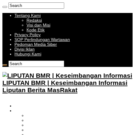
Tentang Kami
Redaksi
Visi dan Misi
Kode Etik
Privacy Policy
SOP Perlindungan Wartawan
Pedoman Media Siber
Divisi Iklan
Hubungi Kami
LIPUTAN BMR | Keseimbangan Informasi
Liputan Berita MasRakat
HOME
BOLMONG RAYA
LIPUTAN KOTAMOBAGU
LIPUTAN BOLMONG
LIPUTAN BOLMUT
LIPUTAN BOLSEL
LIPUTAN BOLTIM