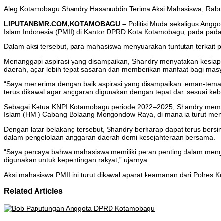
Aleg Kotamobagu Shandry Hasanuddin Terima Aksi Mahasiswa, Rabu
LIPUTANBMR.COM,KOTAMOBAGU –
Politisi Muda sekaligus Ang
Islam Indonesia (PMII) di Kantor DPRD Kota Kotamobagu, pada pada
Dalam aksi tersebut, para mahasiswa menyuarakan tuntutan terkait 
Menanggapi aspirasi yang disampaikan, Shandry menyatakan kesia
daerah, agar lebih tepat sasaran dan memberikan manfaat bagi masy
“Saya menerima dengan baik aspirasi yang disampaikan teman-teman
terus dikawal agar anggaran digunakan dengan tepat dan sesuai keb
Sebagai Ketua KNPI Kotamobagu periode 2022–2025, Shandry memil
Islam (HMI) Cabang Bolaang Mongondow Raya, di mana ia turut m
Dengan latar belakang tersebut, Shandry berharap dapat terus ber
dalam pengelolaan anggaran daerah demi kesejahteraan bersama.
“Saya percaya bahwa mahasiswa memiliki peran penting dalam menga
digunakan untuk kepentingan rakyat,” ujarnya.
Aksi mahasiswa PMII ini turut dikawal aparat keamanan dari Polres 
Related Articles