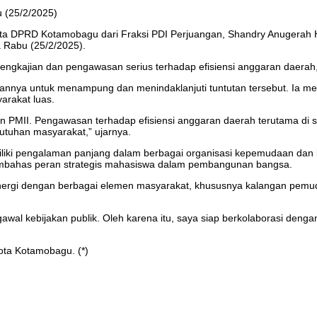
 (25/2/2025)
gota DPRD Kotamobagu dari Fraksi PDI Perjuangan, Shandry Anugerah
 Rabu (25/2/2025).
pengkajian dan pengawasan serius terhadap efisiensi anggaran daerah,
pannya untuk menampung dan menindaklanjuti tuntutan tersebut. I
arakat luas.
 PMII. Pengawasan terhadap efisiensi anggaran daerah terutama di s
utuhan masyarakat,” ujarnya.
iki pengalaman panjang dalam berbagai organisasi kepemudaan dan 
embahas peran strategis mahasiswa dalam pembangunan bangsa.
sinergi dengan berbagai elemen masyarakat, khususnya kalangan pemu
wal kebijakan publik. Oleh karena itu, saya siap berkolaborasi den
Kota Kotamobagu. (*)