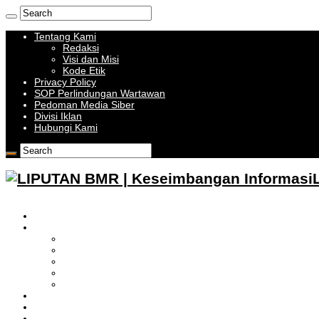
Tentang Kami
Redaksi
Visi dan Misi
Kode Etik
Privacy Policy
SOP Perlindungan Wartawan
Pedoman Media Siber
Divisi Iklan
Hubungi Kami
HOME
BOLMONG RAYA
LIPUTAN KOTAMOBAGU
LIPUTAN BOLMONG
LIPUTAN BOLMUT
LIPUTAN BOLSEL
LIPUTAN BOLTIM
BATAM
BATU BARA
MUSI BANYUASIN