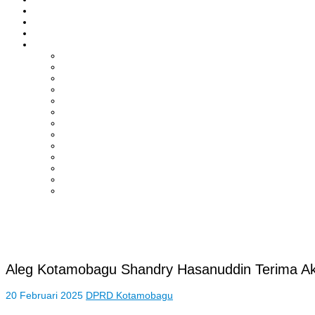
ASAHAN
HUKRIM
EKONOMI & BISNIS
LAINNYA
ADVERTORIAL
TEKNOLOGI
DPRD
SULUT
POLITIK
SPORTS
NASIONAL
INTERNASIONAL
PENDIDIKAN
KESEHATAN
HIBURAN
OPINI
CITIZEN JOURNALIST
Aleg Kotamobagu Shandry Hasanuddin Terima Aks
20 Februari 2025
DPRD Kotamobagu