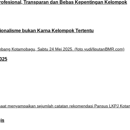
rofesional, Transparan dan Bebas Kepentingan Kelompok
sionalisme bukan Karna Kelompok Tertentu
025
is